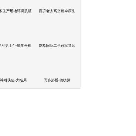
条生产场地环境肮脏
百岁老太高空跳伞庆生
屌丝男士4>爆笑开机
刘欢回应二当冠军导师
神雕侠侣-大结局
同步热播-锦绣缘