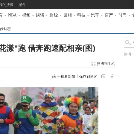
我的搜狐
邮件
育
-
NBA
-
视频
-
娱谈
-
财经
-
世相
-
科技
-
汽车
-
房产
-
时尚
-
步动态
花漾”跑 借奔跑速配相亲(图)
热词
扫描到手机
手机看新闻
保存到博客