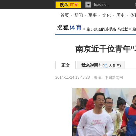
loading...
首页
-
新闻
-
军事
-
文化
-
历史
-
体
>
跑步频道|跑步装备|马拉松
>
跑
南京近千位青年“
正文
我来说两句
(
人参与)
2014-11-24 13:48:28
来源：
中国新闻网