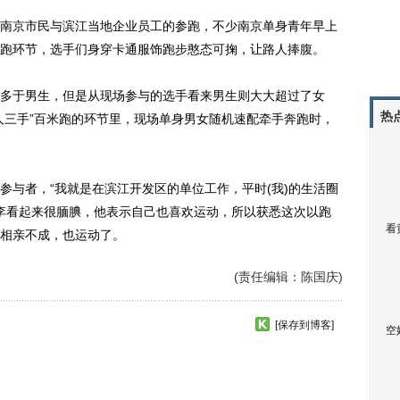
京市民与滨江当地企业员工的参跑，不少南京单身青年早上
跑环节，选手们身穿卡通服饰跑步憨态可掬，让路人捧腹。
于男生，但是从现场参与的选手看来男生则大大超过了女
热
人三手”百米跑的环节里，现场单身男女随机速配牵手奔跑时，
与者，“我就是在滨江开发区的单位工作，平时(我)的生活圈
小李看起来很腼腆，他表示自己也喜欢运动，所以获悉这次以跑
看
相亲不成，也运动了。
(责任编辑：陈国庆)
[保存到博客]
空