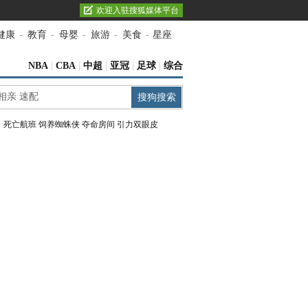
欢迎入驻搜狐媒体平台
健康
-
教育
-
母婴
-
旅游
-
美食
-
星座
NBA
|
CBA
|
中超
|
亚冠
|
足球
|
综合
：
死亡航班
饲养蜘蛛侠
夺命房间
引力双眼皮