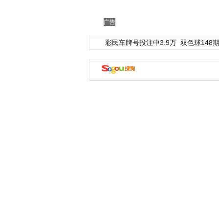
广告
彩民车牌号投注中3.9万
双色球148期