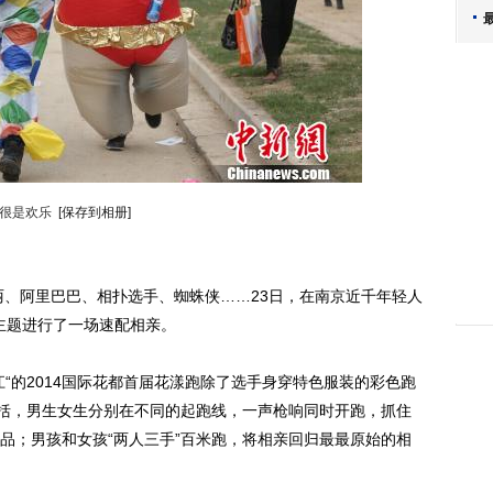
很是欢乐
[保存到相册]
丽、阿里巴巴、相扑选手、蜘蛛侠……23日，在南京近千年轻人
为主题进行了一场速配相亲。
的2014国际花都首届花漾跑除了选手身穿特色服装的彩色跑
包括，男生女生分别在不同的起跑线，一声枪响同时开跑，抓住
品；男孩和女孩“两人三手”百米跑，将相亲回归最最原始的相