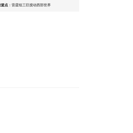
最篮点
：
雷霆组三巨搅动西部世界