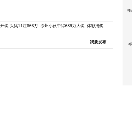
辣
开奖:头奖11注666万
徐州小伙中得639万大奖
体彩摇奖
我要发布
<