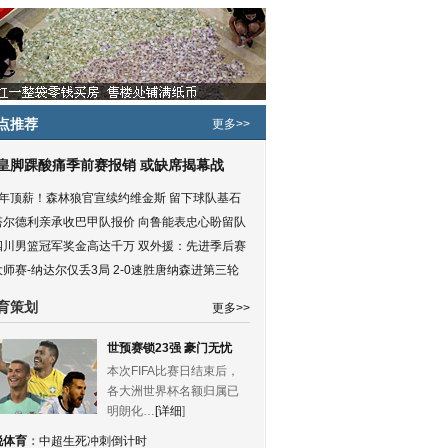
点推荐
更多>>
皇脚踝酸痛季前赛报销 或缺席揭幕战
5年顶薪！森林狼官宣续约维金斯 留下球队基石
塔尔德利亲承收巴甲队报价 向鲁能表忠心盼留队
四川男篮冠军奖金高达千万 双外援：先进季后赛
大师赛-纳达尔仅丢3局 2-0速胜唐纳森进第三轮
育策划
更多>>
世预赛锁23强 豪门无忧
本次FIFA比赛日结束后，
各大洲世界杯名额归属已
明朗化…
[详细
]
锐体育
：
中超生死冲刺倒计时