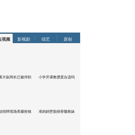
点视频
影视剧
综艺
原创
黄片副局长已被停职
小学开课教掼蛋合适吗
姐招聘现场美腿抢镜
准妈妈堕胎捐骨髓救妹