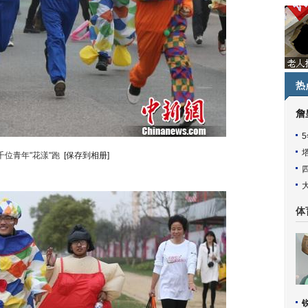
热
詹
千位青年"花漾"跑
[保存到相册]
体