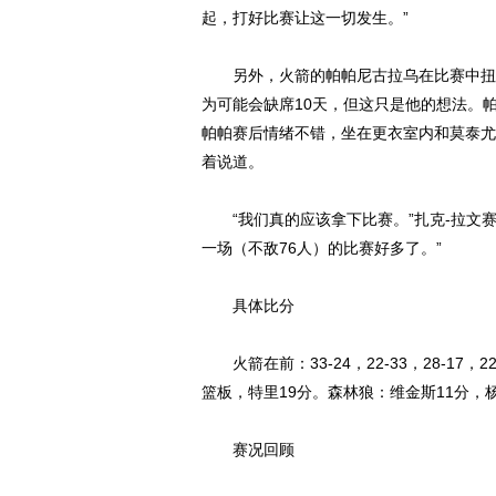
起，打好比赛让这一切发生。”
另外，火箭的帕帕尼古拉乌在比赛中扭伤
为可能会缺席10天，但这只是他的想法。
帕帕赛后情绪不错，坐在更衣室内和莫泰尤
着说道。
“我们真的应该拿下比赛。”扎克-拉文赛
一场（不敌76人）的比赛好多了。”
具体比分
火箭在前：33-24，22-33，28-17，
篮板，特里19分。森林狼：维金斯11分，杨
赛况回顾