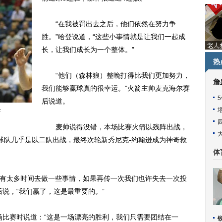
“在我被罚出去之后，他们依然在努力争
胜。”哈登说道，“这些小事情就是让我们一起成
长，让我们成长为一个整体。”
热
“他们（森林狼）整晚打得比我们更加努力，
詹
我们能够赢球真的很幸运。”火箭主帅麦克海尔赛
后说道。
杀
麦帅说得没错，本场比赛火箭以残阵出战，
球队几乎是以二队出战，最终次轮新秀尼克-约翰逊成为神奇救
体
有太多时间去做一些事情，如果再传一次我们也许失去一次投
说，“我们赢了，这是最重要的。”
比赛时说道：“这是一场漂亮的胜利，我们只需要团结在一