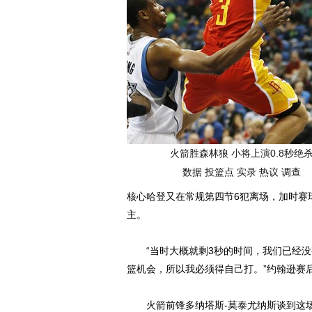
火箭胜森林狼 小将上演0.8秒绝
数据
投篮点
实录
热议
调查
核心哈登又在常规第四节6犯离场，加时赛
主。
“当时大概就剩3秒的时间，我们已经没
篮机会，所以我必须得自己打。”约翰逊赛后
火箭前锋多纳塔斯-莫泰尤纳斯谈到这场