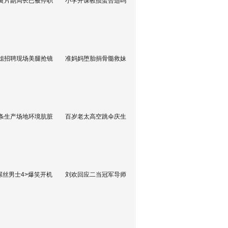
黄片副局长已被停职
小学开课教掼蛋合适吗
姐招聘现场美腿抢镜
准妈妈堕胎捐骨髓救妹
条生产场地环境肮脏
百岁老太高空跳伞庆生
屌丝男士4>爆笑开机
刘欢回应二当冠军导师