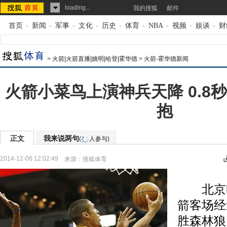
loading...
我的搜狐
邮件
首页
-
新闻
-
军事
-
文化
-
历史
-
体育
-
NBA
-
视频
-
娱谈
-
财
>
火箭|火箭直播|姚明|哈登|霍华德
>
火箭-霍华德新闻
火箭小菜鸟上演神兵天降 0.8
抱
正文
我来说两句
(
人参与)
2014-12-06 12:02:49
来源：
搜狐体育
北京时
箭客场经过
胜森林狼