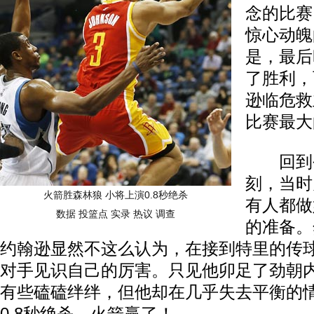
念的比赛
惊心动魄
是，最后
了胜利，
逊临危救
比赛最大
回到今
刻，当时
火箭胜森林狼 小将上演0.8秒绝杀
有人都做
数据
投篮点
实录
热议
调查
的准备。
约翰逊显然不这么认为，在接到特里的传
对手见识自己的厉害。只见他卯足了劲朝
有些磕磕绊绊，但他却在几乎失去平衡的