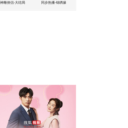
神雕侠侣-大结局
同步热播-锦绣缘