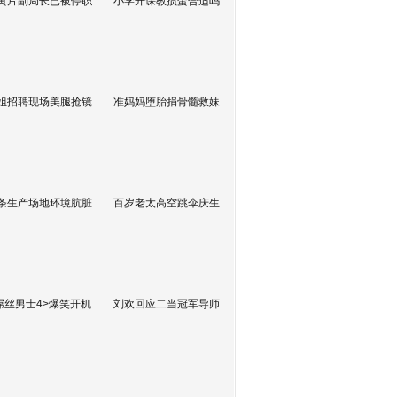
黄片副局长已被停职
小学开课教掼蛋合适吗
姐招聘现场美腿抢镜
准妈妈堕胎捐骨髓救妹
条生产场地环境肮脏
百岁老太高空跳伞庆生
屌丝男士4>爆笑开机
刘欢回应二当冠军导师