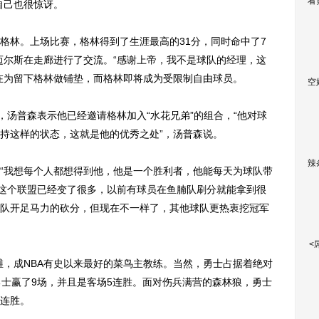
看
自己也很惊讶。
林。上场比赛，格林得到了生涯最高的31分，同时命中了7
迈尔斯在走廊进行了交流。“感谢上帝，我不是球队的经理，这
在为留下格林做铺垫，而格林即将成为受限制自由球员。
空
汤普森表示他已经邀请格林加入“水花兄弟”的组合，“他对球
持这样的状态，这就是他的优秀之处”，汤普森说。
辣
我想每个人都想得到他，他是一个胜利者，他能每天为球队带
这个联盟已经变了很多，以前有球员在鱼腩队刷分就能拿到很
队开足马力的砍分，但现在不一样了，其他球队更热衷挖冠军
<
，成NBA有史以来最好的菜鸟主教练。当然，勇士占据着绝对
勇士赢了9场，并且是客场5连胜。面对伤兵满营的森林狼，勇士
连胜。