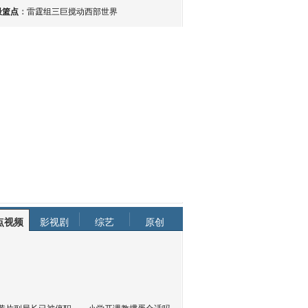
最篮点
：
雷霆组三巨搅动西部世界
点视频
影视剧
综艺
原创