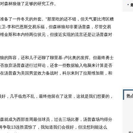
对森林狼做了足够的研究工作。
备了一件冬天的外套。“那里吃的还不错，但天气要比湾区糟
大卫-李和巴恩斯交易乐福，但森林狼却非要汤普森，尽管交易
维金斯和本内特两位状元，但接近实现的流言还是让汤普森对
的阵容，还和儿子还聊了聊里基-卢比奥的发挥。但最终勇士
否放弃汤普森进行过辩论，还拿一些数据输入电脑来计算是否
在汤普森为
美国
男篮效力备战时，科尔来到了拉斯维加斯，和
热
好，几乎临危不乱，最终他留在了这里，这就是我们想要的，
就成为西部首周最佳球员，过去三场比赛，汤普森场均得分
即将争取13连胜震惊了，我知道我们会很好，但没想到能这么