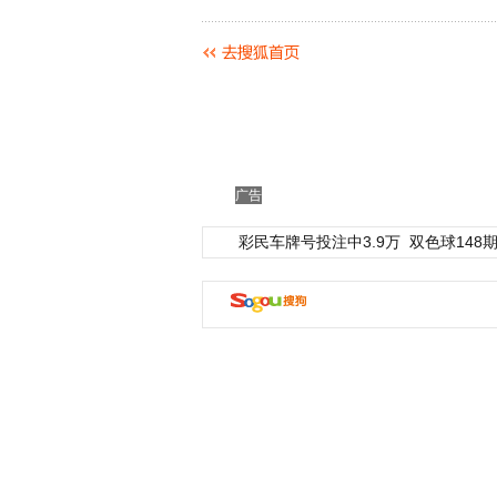
广告
彩民车牌号投注中3.9万
双色球148期