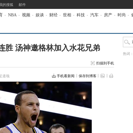
我的搜狐
邮件
育
-
NBA
-
视频
-
娱谈
-
财经
-
世相
-
科技
-
汽车
-
房产
-
时尚
-
连胜 汤神邀格林加入水花兄弟
热词
扫描到手机
足道哉
手机看新闻
保存到博客