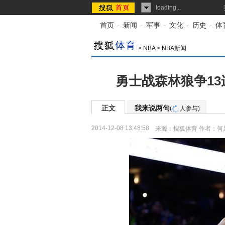
loading...
首页
-
新闻
-
军事
-
文化
-
历史
-
体
>
NBA
>
NBA新闻
勇士战森林狼争13
正文
我来说两句
(
人参与)
2014-12-08 13:48:58
来源：
搜狐体育
作者：何