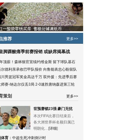
点推荐
更多>>
皇脚踝酸痛季前赛报销 或缺席揭幕战
5年顶薪！森林狼官宣续约维金斯 留下球队基石
塔尔德利亲承收巴甲队报价 向鲁能表忠心盼留队
四川男篮冠军奖金高达千万 双外援：先进季后赛
大师赛-纳达尔仅丢3局 2-0速胜唐纳森进第三轮
育策划
更多>>
世预赛锁23强 豪门无忧
本次FIFA比赛日结束后，
各大洲世界杯名额归属已
明朗化…
[详细
]
锐体育
：
中超生死冲刺倒计时