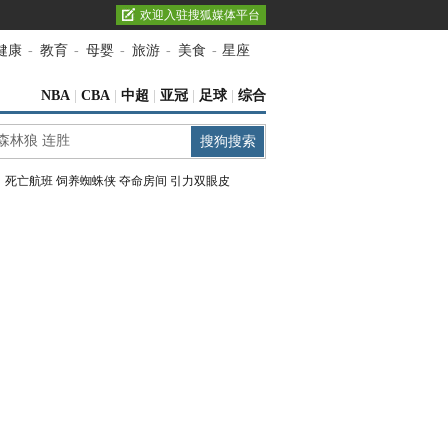
欢迎入驻搜狐媒体平台
健康
-
教育
-
母婴
-
旅游
-
美食
-
星座
NBA
|
CBA
|
中超
|
亚冠
|
足球
|
综合
：
死亡航班
饲养蜘蛛侠
夺命房间
引力双眼皮