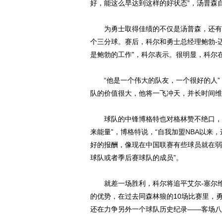
好，能这么早达到这样的好状态”，汤普森
为勇士取得佳绩的不仅是汤普森，还有格
个三分球。赛后，科尔和勇士总经理鲍勃-
是鲍勃的工作”，科尔表示。很明显，科尔
“他是一个伟大的队友，一个很好的人”，
队的价值很大，他将一飞冲天，并长时间维
球队的中锋博格特也对格林赞不绝口，“
来能量”，博格特说，“自我加盟
NBA
以来，
好的报酬，像现在中国联赛有些球员就在弱
球队或者季后赛球队的成员”。
就差一场胜利，科尔将追平艾尔-塞尔维
的优势，在过去同森林狼的10场比赛里，
还在力争另外一个球队历史纪录——客场八