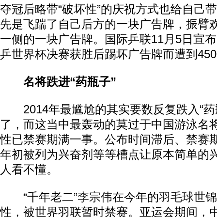
夺冠后略带“破坏性”的庆祝方式也给自己
先是飞踹了自己后方的一块广告牌，振臂
一侧的一块广告牌。国际乒联11月5日宣
乒世界杯决赛获胜后踢坏广告牌而遭到450
名将跌进“药瓶子”
2014年最尴尬的其实要数反复跌入“药
了，而这当中最轰动的莫过于中国游泳名
性已禁赛期满一事。公布时间滞后、禁赛
年初被列为兴奋剂等等槽点让原本简单的
人看不懂。
“千年老二”
李宗伟
在今年的
羽毛球
世锦
性，被世界羽联暂时禁赛。亚运会期间，