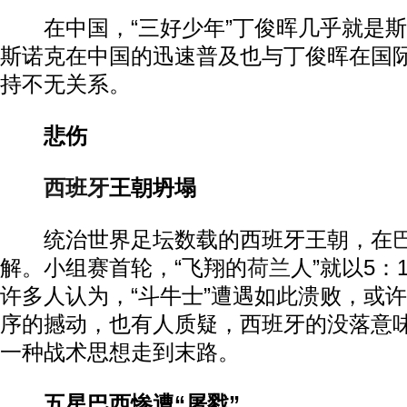
在中国，“三好少年”丁俊晖几乎就是斯
斯诺克在中国的迅速普及也与丁俊晖在国
持不无关系。
悲伤
西班牙
王朝坍塌
统治世界足坛数载的西班牙王朝，在
解。小组赛首轮，“飞翔的
荷兰
人”就以5
许多人认为，“斗牛士”遭遇如此溃败，或
序的撼动，也有人质疑，西班牙的没落意味着T
一种战术思想走到末路。
五星巴西惨遭“屠戮”