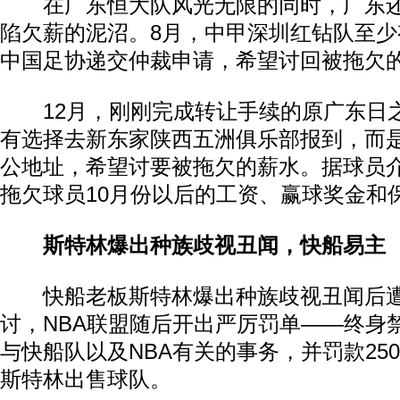
在广东恒大队风光无限的同时，广东还
陷欠薪的泥沼。8月，中甲深圳红钻队至少
中国足协递交仲裁申请，希望讨回被拖欠
12月，刚刚完成转让手续的原广东日
有选择去新东家陕西五洲俱乐部报到，而
公地址，希望讨要被拖欠的薪水。据球员
拖欠球员10月份以后的工资、赢球奖金和
斯特林爆出种族歧视丑闻，快船易主
快船老板斯特林爆出种族歧视丑闻后遭
讨，NBA联盟随后开出严厉罚单——终身
与快船队以及NBA有关的事务，并罚款25
斯特林出售球队。