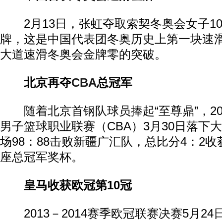
2月13日，张虹夺取索契冬奥会女子10
牌，这是中国代表团冬奥历史上第一块速
大道速滑冬奥会金牌零的突破。
北京再夺
CBA
总冠军
随着北京首钢队球员捧起“至尊鼎”，201
男子篮球职业联赛（CBA）3月30日落下
场98：88击败新疆广汇队，总比分4：2
座总冠军奖杯。
皇马收获欧冠第10冠
2013－2014赛季欧冠联赛决赛5月2