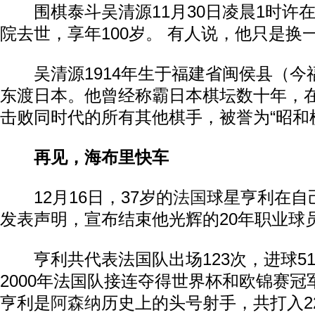
围棋泰斗吴清源11月30日凌晨1时许
院去世，享年100岁。 有人说，他只是换
吴清源1914年生于福建省闽侯县（今福
东渡日本。他曾经称霸日本棋坛数十年，
击败同时代的所有其他棋手，被誉为“昭和
再见，海布里快车
12月16日，37岁的
法国
球星亨利在自
发表声明，宣布结束他光辉的20年职业球
亨利共代表法国队出场123次，进球51粒
2000年法国队接连夺得世界杯和欧锦赛
亨利是
阿森纳
历史上的头号射手，共打入2