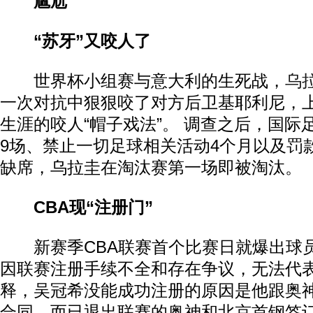
尴尬
“苏牙”又咬人了
世界杯小组赛与意大利的生死战，
乌
一次对抗中狠狠咬了对方后卫基耶利尼，
生涯的咬人“帽子戏法”。 调查之后，国际
9场、禁止一切足球相关活动4个月以及罚
缺席，乌拉圭在淘汰赛第一场即被淘汰。
CBA现“注册门”
新赛季CBA联赛首个比赛日就爆出球
因联赛注册手续不全和存在争议，无法代
释，吴冠希没能成功注册的原因是他跟奥
合同，而已退出联赛的奥神和北京首钢签