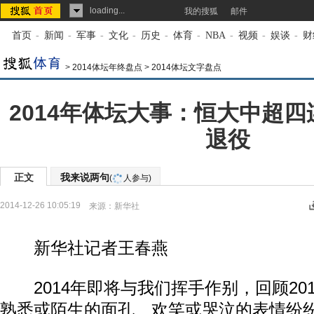
loading...
我的搜狐
邮件
首页
-
新闻
-
军事
-
文化
-
历史
-
体育
-
NBA
-
视频
-
娱谈
-
财
>
2014体坛年终盘点
>
2014体坛文字盘点
2014年体坛大事：恒大中超四
退役
正文
我来说两句
(
人参与)
2014-12-26 10:05:19
来源：
新华社
新华社记者王春燕
2014年即将与我们挥手作别，回顾20
熟悉或陌生的面孔、欢笑或哭泣的表情纷