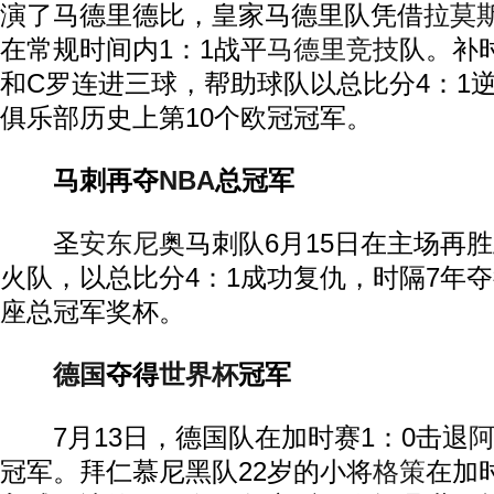
演了马德里德比，皇家马德里队凭借
拉莫
在常规时间内1：1战平
马德里竞技
队。补
和C罗连进三球，帮助球队以总比分4：1
俱乐部历史上第10个欧冠冠军。
马刺再夺
NBA
总冠军
圣
安东尼
奥马刺队6月15日在主场再
火队，以总比分4：1成功复仇，时隔7年
座总冠军奖杯。
德国
夺得
世界杯
冠军
7月13日，德国队在加时赛1：0击退
冠军。拜仁慕尼黑队22岁的小将
格策
在加