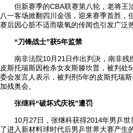
但新赛季的CBA联赛第八轮，老将王
八一客场掀翻四川金强，迎来赛季首胜，
赛后因心脏不适而吸氧的传闻也引发广泛
“刀锋战士”获5年监禁
南非法院10月21日作出判决，南非残
皮斯托瑞斯因枪杀女友斯滕坎普，被判处
委会发言人表示，被判刑5年的皮斯托瑞
加残奥会。
张继科
“破坏式庆祝”遭罚
10月27日，张继科获得2014年男乒
了进入新材料球时代后男乒世界大赛产生