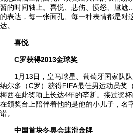
暂的时间轴上。喜悦、悲伤、愤怒、尴尬
的表达，每一张面孔、每一种表情都是对
达。
喜悦
C罗
获得2013金球奖
1月13日，皇马球星、
葡萄牙
国家队队
纳尔多（C罗）获得FIFA最佳男运动员奖
梅西
在此奖项上长达4年的垄断。接过奖杯
在颁奖台上陪伴着他的是他的小儿子，名
诺。
中国首块
冬奥会
速滑金牌