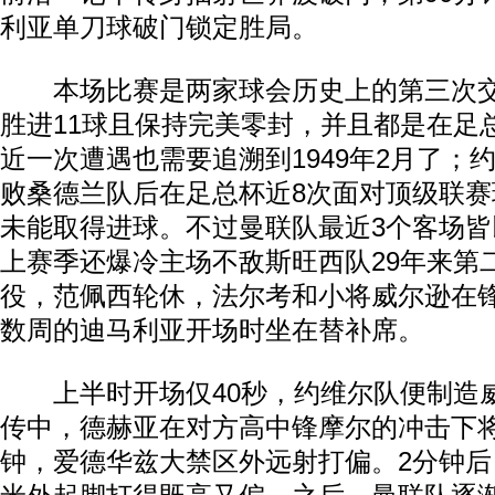
利亚单刀球破门锁定胜局。
本场比赛是两家球会历史上的第三次交
胜进11球且保持完美零封，并且都是在足
近一次遭遇也需要追溯到1949年2月了；约
败桑德兰队后在足总杯近8次面对顶级联赛
未能取得进球。不过曼联队最近3个客场
上赛季还爆冷主场不敌斯旺西队29年来第
役，范佩西轮休，法尔考和小将威尔逊在
数周的迪马利亚开场时坐在替补席。
上半时开场仅40秒，约维尔队便制造
传中，德赫亚在对方高中锋摩尔的冲击下将
钟，爱德华兹大禁区外远射打偏。2分钟后