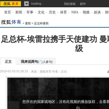
loading...
我的搜狐
邮件
首页
-
新闻
-
军事
-
文化
-
历史
-
体育
-
NBA
-
视频
-
娱谈
-
财
>
曼联
>
足总杯曼联
足总杯-埃雷拉携手天使建功 曼
级
正文
我来说两句
(
人参与)
2015-01-05 01:28:15
来源：
搜狐体育
作者：文治
您所在的国家或地区，没有此视频的播放版权，去看看
0）