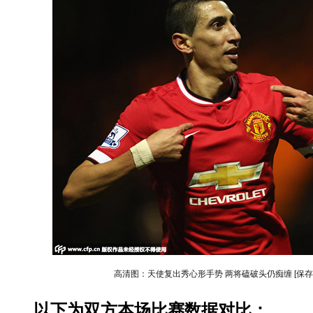
高清图：天使复出秀心形手势 两将磕破头仍痴缠
[保
以下为双方本场比赛数据对比：