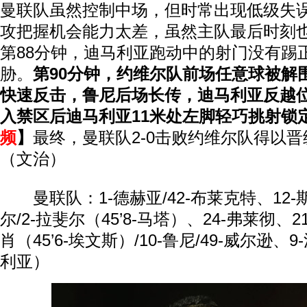
曼联队虽然控制中场，但时常出现低级失
攻把握机会能力太差，虽然主队最后时刻
第88分钟，迪马利亚跑动中的射门没有踢
胁。
第90分钟，约维尔队前场任意球被解
快速反击，鲁尼后场长传，迪马利亚反越
入禁区后迪马利亚11米处左脚轻巧挑射锁
频
】
最终，曼联队2-0击败约维尔队得以
（文治）
曼联队：1-德赫亚/42-布莱克特、12-
尔/2-拉斐尔（45’8-马塔）、24-弗莱彻、2
肖（45’6-埃文斯）/10-鲁尼/49-威尔逊、9
利亚）