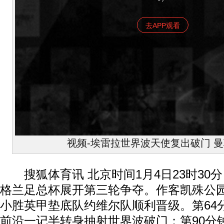
去APP观看
视频-埃雷拉世界波天使复出破门 曼联
搜狐体育讯 北京时间1月4日23时30分，2
格兰足总杯展开第三轮争夺。作客凯殊公园
小胜英甲垫底队约维尔队顺利晋级。第64
前沿一记半转身抽射世界波破门；第90分