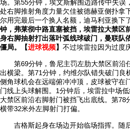
场。第55分钟，埃文斯解围边路传中失误
处右脚推射角度力量欠佳被德赫亚侧扑拿下
尔用完最后一个换人名额，迪马利亚换下
钟，弗莱彻中路直塞被挡，埃雷拉大禁区
身右脚抽射打出落叶弧线球破门，曼联队
僵局。【
进球视频
】
不过埃雷拉因为过度
第69分钟，鲁尼主罚左肋大禁区前沿
出横梁。第71分钟，约维尔队错失破门良
侧角球机会在远端俯冲冲顶，皮球被守在
门线上头球解围。1分钟后，埃雷拉中场
大禁区前沿右脚射门被挡飞出底线。第78
横带32米外左脚射门打偏。
吉格斯起身在场边开始临场指挥。随后