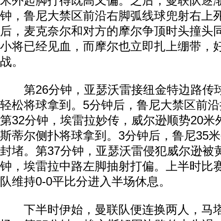
米外起脚打得既高又偏。之后，曼联队逐渐
钟，鲁尼大禁区前沿右脚弧线球兜射右上死
后，麦克奈尔和对方的摩尔争顶时头撞头
小将已经见血，而摩尔也立即扎上绷带，
战。
第26分钟，亚瑟沃雷接纽金特边路传
轻松将球拿到。5分钟后，鲁尼大禁区前
第32分钟，埃雷拉妙传，威尔逊顺势20
斯蒂尔侧扑将球拿到。3分钟后，鲁尼35
封堵。第37分钟，亚瑟沃雷侵犯威尔逊被
钟，埃雷拉中路左脚抽射打偏。上半时比
队维持0-0平比分进入半场休息。
下半时伊始，曼联队便连换两人，马塔