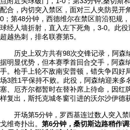
点附近头球破门，1-0；第33分钟,桑切
配合，内切突入禁区，面对三人夹防晃开角
0；第48分钟，西德维尔在禁区前沿犯规
球经人墙折射，直入左下死角，3-0。此
超越热刺，排名联赛第5。
历史上双方共有98次交锋记录，阿森纳5
据明显优势，但本赛季首回合交手，阿森纳
手。枪手上轮不敌南安普顿，错失争四好
场3胜1平保持不败。此役，阿森纳迎来多
塞、厄齐尔都暂时在替补席上待命，因红
样复出，斯托克城冬窗引进的沃尔沙伊德
开场第5分钟，罗西基连过数人突入禁
戈维奇扑出。
第6分钟，桑切斯边路稍作