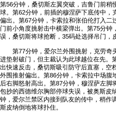
第56分钟，桑切斯左翼突破，吉鲁门前稍
球。第62分钟，前插的穆涅萨下底传中，
偏出。第67分钟，卡索拉和张伯伦打入二
门前小角度挑射击中横梁弹出。第75分钟
误，桑切斯将球抢断，35码处选择吊门，
第77分钟，爱尔兰外围挑射，克劳奇
进垫射破门，但主裁认为此球越位在先。第
出快速反击，桑切斯吸引防守后直塞，空
外围推射偏出。第86分钟，卡索拉中场腹
后右脚怒射高出。第87分钟，穆涅萨左脚
包抄的西德维尔胸部停球失误，被奥斯皮纳
钟，爱尔兰禁区内接到队友的传中，稍作
斯皮纳倒地将球扑住。