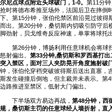
尔尼点球点附近头球破门，1-0。
第11分
抢时将德布希推至场外，法国后卫在摔倒
下。第15分钟，张伯伦禁区前沿晃过彼得
而出。第20分钟，桑切斯内切吸引防守后
脚劲射，贝戈维奇反应神速，单掌将球托
第26分钟，博扬利用任意球机会将球
怒射偏出。
第33分钟,桑切斯和罗西基打
突入禁区，面对三人夹防晃开角度施射破门
钟，张伯伦穿裆突破彼得斯后送出直塞，
斯发生碰撞后倒地，但主裁并未表示。第4
边路推进至禁区，低射大门偏出。
下半场双方易边再战，
第48分钟，西
规，桑切斯主罚的任意球经人墙折射，直入