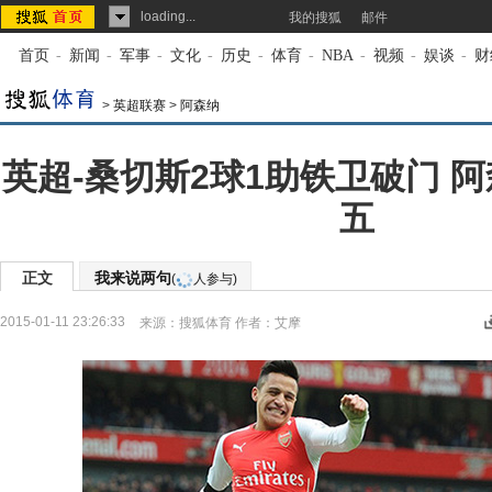
loading...
我的搜狐
邮件
首页
-
新闻
-
军事
-
文化
-
历史
-
体育
-
NBA
-
视频
-
娱谈
-
财
>
英超联赛
>
阿森纳
英超-桑切斯2球1助铁卫破门 阿
五
正文
我来说两句
(
人参与)
2015-01-11 23:26:33
来源：
搜狐体育
作者：艾摩