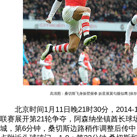
高清图：桑切斯飞身振臂握拳 妖星展翼勾腿似鹰
[保
北京时间1月11日晚21时30分，2014
联赛展开第21轮争夺，阿森纳坐镇酋长球场
城，第6分钟，桑切斯边路稍作调整后传