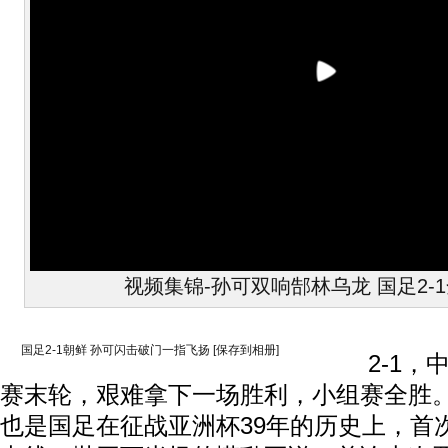
视频集锦-孙可双响郜林乌龙 国足2-
国足2-1朝鲜 孙可闪击破门一指飞扬
[保存到相册]
2-1，中
赛末轮，艰难拿下一场胜利，小组赛全胜
也是国足在征战亚洲杯39年的历史上，首