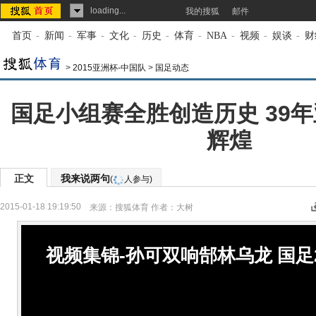
loading...
我的搜狐
邮件
首页
-
新闻
-
军事
-
文化
-
历史
-
体育
-
NBA
-
视频
-
娱谈
-
财
>
2015亚洲杯-中国队
>
国足动态
国足小组赛全胜创造历史 39
辉煌
正文
我来说两句
(
人参与)
2015-01-18 19:19:50
来源：
搜狐体育
作者：大树
视频集锦-孙可双响郜林乌龙 国足