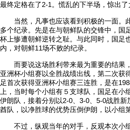
最终定格在了2-1。慌乱的下半场，惊出
当然，凡事也应该看到积极的一面。此
多个纪录。先是在与朝鲜队的交锋中，国足
杯上惨遭朝鲜逆转之耻。与此同时，国足
内，对朝鲜11场不败的纪录。
而要说这场胜利带来最为重要的结果，
亚洲杯小组赛以全胜战绩出线，第二次获
足首次获得亚洲杯小组赛三连胜，是在198
上，当时每个小组有５支球队，国足在小组
伊朗队，接着分别以2-0、3-0、5-0战胜
酋队，以净胜球的优势压倒伊朗，以小组
不过，纵观当年的对手，反观本次小组