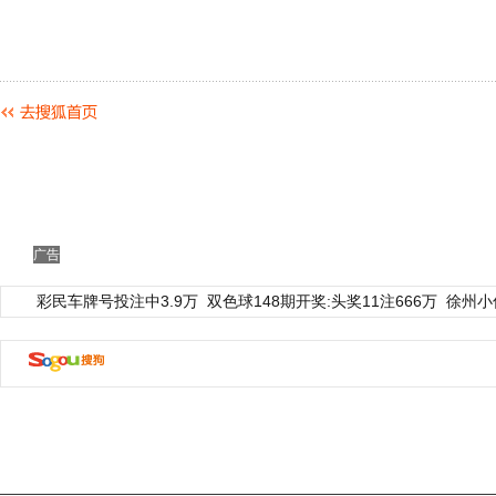
广告
彩民车牌号投注中3.9万
双色球148期开奖:头奖11注666万
徐州小