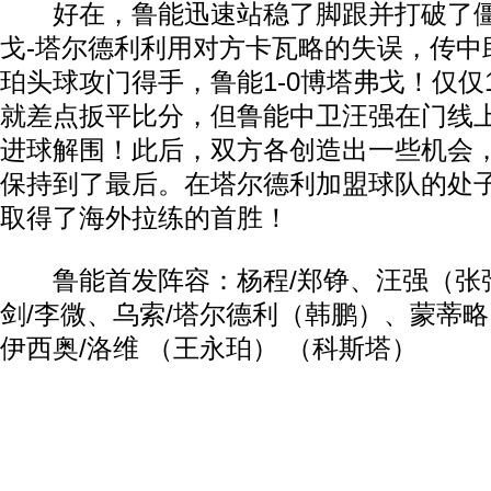
好在，鲁能迅速站稳了脚跟并打破了僵
戈-塔尔德利利用对方卡瓦略的失误，传中
珀头球攻门得手，鲁能1-0博塔弗戈！仅仅
就差点扳平比分，但鲁能中卫汪强在门线
进球解围！此后，双方各创造出一些机会，
保持到了最后。在塔尔德利加盟球队的处
取得了海外拉练的首胜！
鲁能首发阵容：杨程/郑铮、汪强（张
剑/李微、乌索/塔尔德利（韩鹏）、蒙蒂
伊西奥/洛维 （王永珀） （科斯塔）