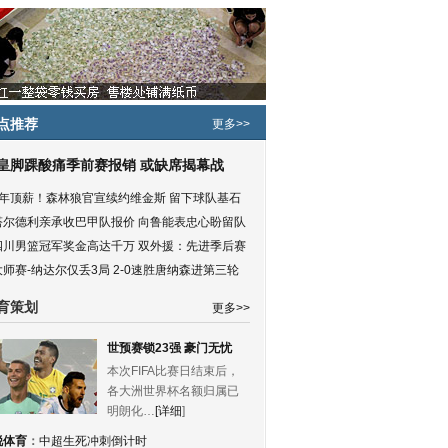
点推荐
更多>>
皇脚踝酸痛季前赛报销 或缺席揭幕战
5年顶薪！森林狼官宣续约维金斯 留下球队基石
塔尔德利亲承收巴甲队报价 向鲁能表忠心盼留队
四川男篮冠军奖金高达千万 双外援：先进季后赛
大师赛-纳达尔仅丢3局 2-0速胜唐纳森进第三轮
育策划
更多>>
世预赛锁23强 豪门无忧
本次FIFA比赛日结束后，
各大洲世界杯名额归属已
明朗化…
[详细
]
锐体育
：
中超生死冲刺倒计时