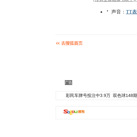
广告
彩民车牌号投注中3.9万
双色球148期