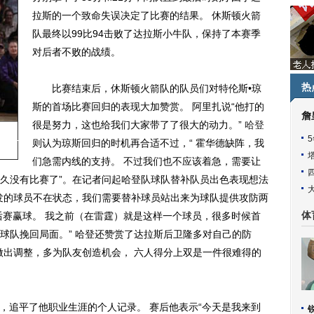
拉斯的一个致命失误决定了比赛的结果。 休斯顿火箭
队最终以99比94击败了达拉斯小牛队，保持了本赛季
对后者不败的战绩。
热
比赛结束后，休斯顿火箭队的队员们对特伦斯•琼
斯的首场比赛回归的表现大加赞赏。 阿里扎说“他打的
詹
很是努力，这也给我们大家带了了很大的动力。”
哈登
则认为琼斯回归的时机再合适不过，“ 霍华德缺阵，我
们急需内线的支持。 不过我们也不应该着急，需要让
久没有比赛了”。在记者问起哈登队球队替补队员出色表现想法
发的球员不在状态，我们需要替补球员站出来为球队提供攻防两
后赛赢球。 我之前（在雷霆）就是这样一个球员，很多时候首
体
球队挽回局面。” 哈登还赞赏了达拉斯后卫隆多对自己的防
做出调整，多为队友创造机会， 六人得分上双是一件很难得的
追平了他职业生涯的个人记录。 赛后他表示“今天是我来到