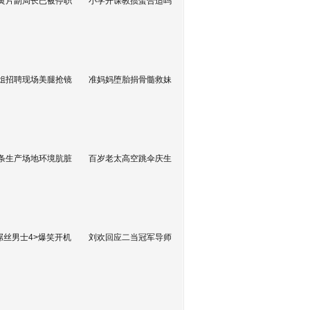
黄片副局长已被停职
小学开课教掼蛋合适吗
姐招聘现场美腿抢镜
准妈妈堕胎捐骨髓救妹
条生产场地环境肮脏
百岁老太高空跳伞庆生
屌丝男士4>爆笑开机
刘欢回应二当冠军导师