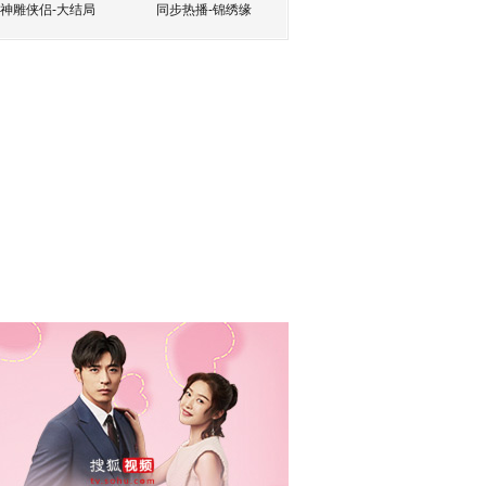
神雕侠侣-大结局
同步热播-锦绣缘