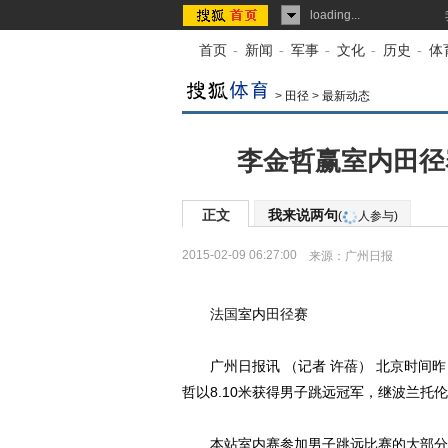
loading...
首页
-
新闻
-
军事
-
文化
-
历史
-
体
>
田径
>
最新动态
李金哲赢室内田径
正文
我来说两句
(
人参与)
2015-02-09 06:27:00
来源：
广州日报
法国
室内
田径
赛
广州日报讯 （记者 许蓓） 北京时间昨
哲以8.10米获得男子跳远冠军，继波兰托
本站室内赛参加男子跳远比赛的大部分是法