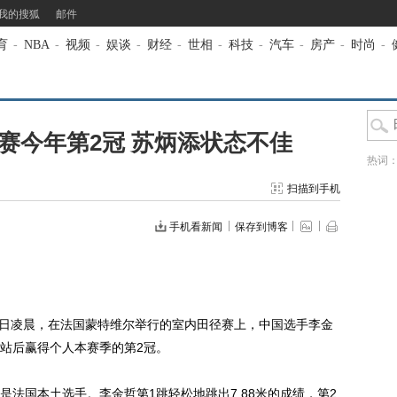
我的搜狐
邮件
育
-
NBA
-
视频
-
娱谈
-
财经
-
世相
-
科技
-
汽车
-
房产
-
时尚
-
赛今年第2冠 苏炳添状态不佳
热词
扫描到手机
手机看新闻
保存到博客
日凌晨，在法国蒙特维尔举行的室内田径赛上，中国选手李金
伦站后赢得个人本赛季的第2冠。
国本土选手。李金哲第1跳轻松地跳出7.88米的成绩，第2