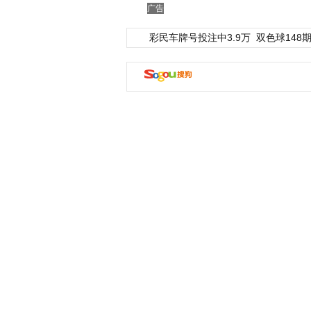
广告
彩民车牌号投注中3.9万
双色球148期