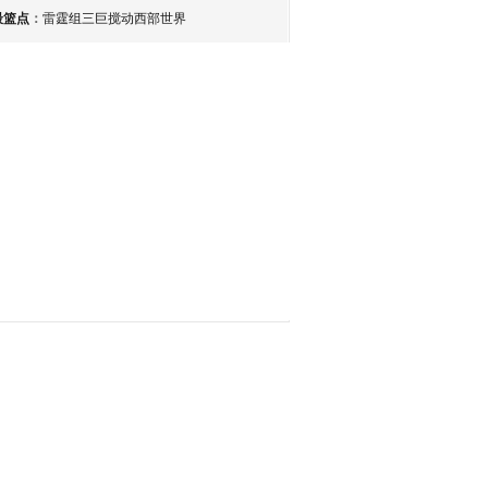
最篮点
：
雷霆组三巨搅动西部世界