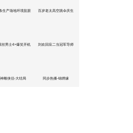
条生产场地环境肮脏
百岁老太高空跳伞庆生
屌丝男士4>爆笑开机
刘欢回应二当冠军导师
神雕侠侣-大结局
同步热播-锦绣缘