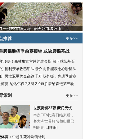
点推荐
更多>>
皇脚踝酸痛季前赛报销 或缺席揭幕战
5年顶薪！森林狼官宣续约维金斯 留下球队基石
塔尔德利亲承收巴甲队报价 向鲁能表忠心盼留队
四川男篮冠军奖金高达千万 双外援：先进季后赛
大师赛-纳达尔仅丢3局 2-0速胜唐纳森进第三轮
育策划
更多>>
世预赛锁23强 豪门无忧
本次FIFA比赛日结束后，
各大洲世界杯名额归属已
明朗化…
[详细
]
锐体育
：
中超生死冲刺倒计时