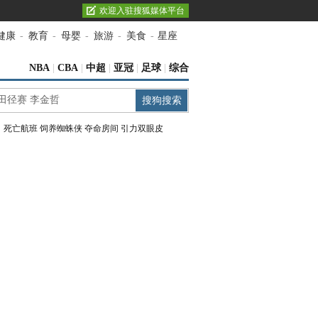
欢迎入驻搜狐媒体平台
健康
-
教育
-
母婴
-
旅游
-
美食
-
星座
NBA
|
CBA
|
中超
|
亚冠
|
足球
|
综合
：
死亡航班
饲养蜘蛛侠
夺命房间
引力双眼皮