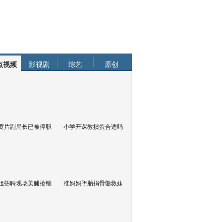
点视频
影视剧
综艺
原创
黄片副局长已被停职
小学开课教掼蛋合适吗
姐招聘现场美腿抢镜
准妈妈堕胎捐骨髓救妹