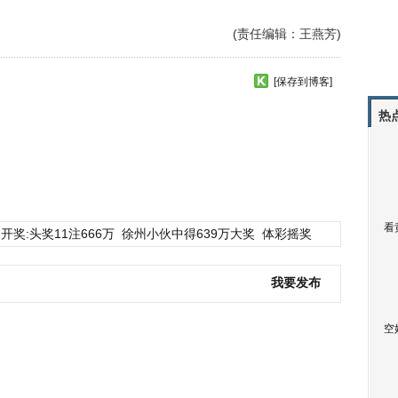
(责任编辑：王燕芳)
[保存到博客]
热
看
开奖:头奖11注666万
徐州小伙中得639万大奖
体彩摇奖
我要发布
空