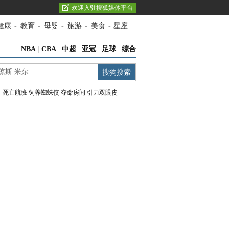
欢迎入驻搜狐媒体平台
健康
-
教育
-
母婴
-
旅游
-
美食
-
星座
NBA
|
CBA
|
中超
|
亚冠
|
足球
|
综合
：
死亡航班
饲养蜘蛛侠
夺命房间
引力双眼皮