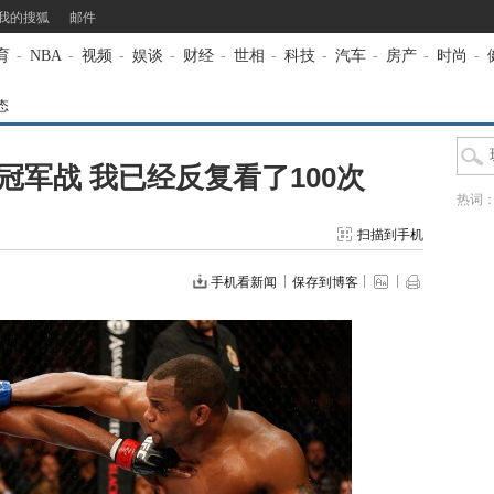
我的搜狐
邮件
育
-
NBA
-
视频
-
娱谈
-
财经
-
世相
-
科技
-
汽车
-
房产
-
时尚
-
态
军战 我已经反复看了100次
热词
扫描到手机
手机看新闻
保存到博客