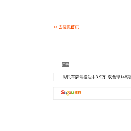
广告
彩民车牌号投注中3.9万
双色球148期