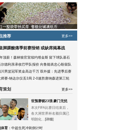
点推荐
更多>>
皇脚踝酸痛季前赛报销 或缺席揭幕战
5年顶薪！森林狼官宣续约维金斯 留下球队基石
塔尔德利亲承收巴甲队报价 向鲁能表忠心盼留队
四川男篮冠军奖金高达千万 双外援：先进季后赛
大师赛-纳达尔仅丢3局 2-0速胜唐纳森进第三轮
育策划
更多>>
世预赛锁23强 豪门无忧
本次FIFA比赛日结束后，
各大洲世界杯名额归属已
明朗化…
[详细
]
锐体育
：
中超生死冲刺倒计时