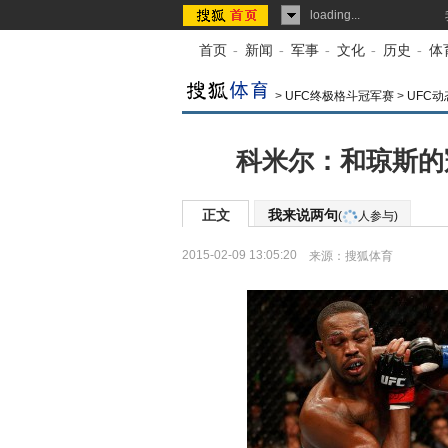
loading...
首页
-
新闻
-
军事
-
文化
-
历史
-
体
>
UFC终极格斗冠军赛
>
UFC动
科米尔：和琼斯的冠
正文
我来说两句
(
人参与)
2015-02-09 13:05:20
来源：
搜狐体育