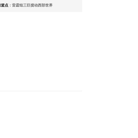
最篮点
：
雷霆组三巨搅动西部世界