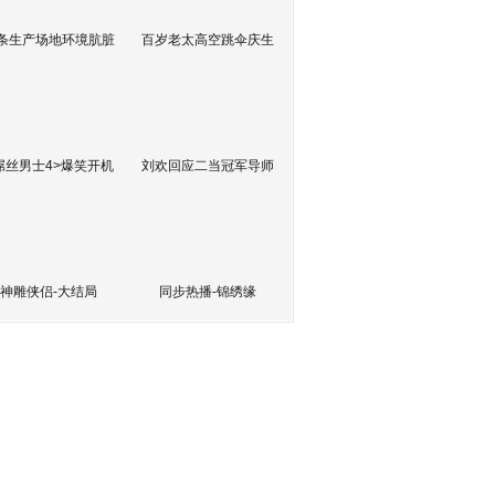
条生产场地环境肮脏
百岁老太高空跳伞庆生
屌丝男士4>爆笑开机
刘欢回应二当冠军导师
神雕侠侣-大结局
同步热播-锦绣缘