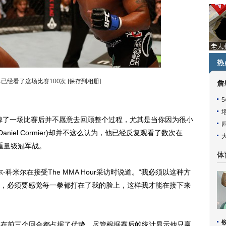
热
已经看了这场比赛100次
[保存到相册]
詹
掉了一场比赛后并不愿意去回顾整个过程，尤其是当你因为很小
niel Cormier)却并不这么认为，他已经反复观看了数次在
的轻重量级冠军战。
体
科米尔在接受The MMA Hour采访时说道。“我必须以这种方
，必须要感觉每一拳都打在了我的脸上，这样我才能在接下来
在前三个回合都占据了优势，尽管根据赛后的统计显示他只赢