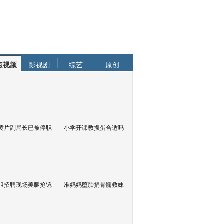
点视频
影视剧
综艺
原创
黄片副局长已被停职
小学开课教掼蛋合适吗
姐招聘现场美腿抢镜
准妈妈堕胎捐骨髓救妹