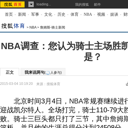
loading...
我的搜狐
邮件
首页
-
新闻
-
军事
-
文化
-
历史
-
体育
-
NBA
-
视频
-
娱谈
-
财
>
NBA
>
詹姆斯-骑士新闻
NBA调查：您认为骑士主场胜
是？
正文
我来说两句
(
人参与)
2015-03-04 10:19:20
来源：
搜狐体育
北京时间3月4日，
NBA
常规赛继续进
迎战凯尔特人。全场打完，骑士110-79
败。骑士三巨头都只打了三节，其中
詹姆
篮板，并且他的生涯总得分达到24508分