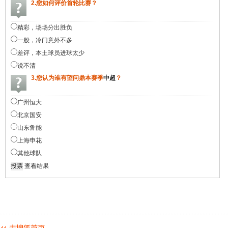
2.您如何评价首轮比赛？
精彩，场场分出胜负
一般，冷门意外不多
差评，本土球员进球太少
说不清
3.您认为谁有望问鼎本赛季
中超
？
广州恒大
北京国安
山东鲁能
上海申花
其他球队
查看结果