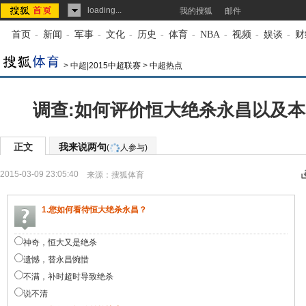
loading...
我的搜狐
邮件
首页
-
新闻
-
军事
-
文化
-
历史
-
体育
-
NBA
-
视频
-
娱谈
-
财
>
中超|2015中超联赛
>
中超热点
调查:如何评价恒大绝杀永昌以及
正文
我来说两句
(
人参与)
2015-03-09 23:05:40
来源：
搜狐体育
1.您如何看待恒大绝杀永昌？
神奇，恒大又是绝杀
遗憾，替永昌惋惜
不满，补时超时导致绝杀
说不清