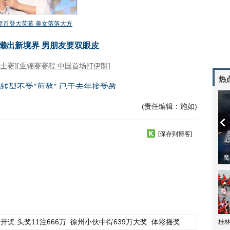
热
(责任编辑：施如)
[保存到博客]
潼体验爱情哲学
南方有乔木 | “科创CP”渐入佳境
魔
开奖:头奖11注666万
徐州小伙中得639万大奖
体彩摇奖
桂林