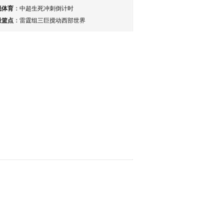
锐体育
：
中超生死冲刺倒计时
最篮点
：
雷霆组三巨搅动西部世界