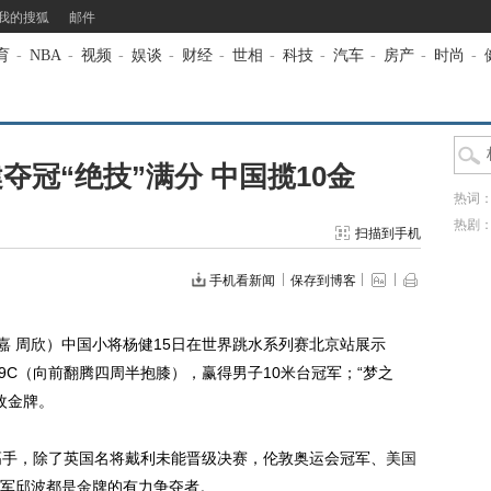
我的搜狐
邮件
育
-
NBA
-
视频
-
娱谈
-
财经
-
世相
-
科技
-
汽车
-
房产
-
时尚
-
夺冠“绝技”满分 中国揽10金
热词
热剧
扫描到手机
手机看新闻
保存到博客
 周欣）中国小将杨健15日在世界跳水系列赛北京站展示
09C（向前翻腾四周半抱膝），赢得男子10米台冠军；“梦之
枚金牌。
手，除了英国名将戴利未能晋级决赛，伦敦奥运会冠军、
美国
军邱波都是金牌的有力争夺者。