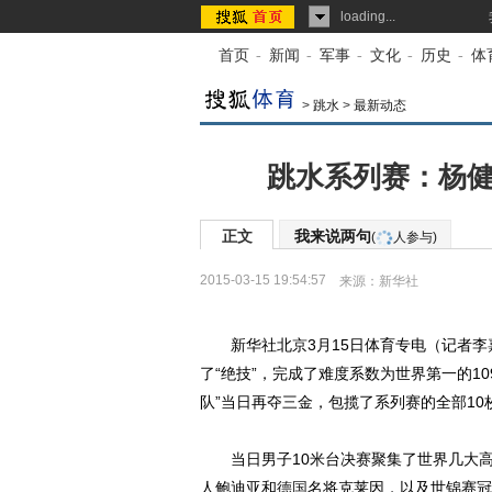
loading...
首页
-
新闻
-
军事
-
文化
-
历史
-
体
>
跳水
>
最新动态
跳水系列赛：杨健
正文
我来说两句
(
人参与)
2015-03-15 19:54:57
来源：
新华社
新华社北京3月15日体育专电（记者李嘉
了“绝技”，完成了难度系数为世界第一的1
队”当日再夺三金，包揽了系列赛的全部10
当日男子10米台决赛聚集了世界几大高
人鲍迪亚和
德国
名将克莱因，以及世锦赛冠