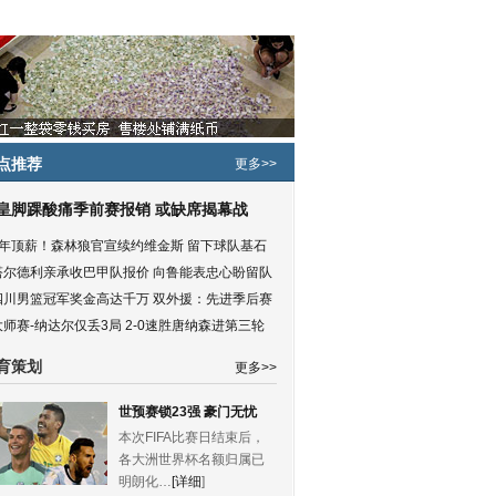
点推荐
更多>>
皇脚踝酸痛季前赛报销 或缺席揭幕战
5年顶薪！森林狼官宣续约维金斯 留下球队基石
塔尔德利亲承收巴甲队报价 向鲁能表忠心盼留队
四川男篮冠军奖金高达千万 双外援：先进季后赛
大师赛-纳达尔仅丢3局 2-0速胜唐纳森进第三轮
育策划
更多>>
世预赛锁23强 豪门无忧
本次FIFA比赛日结束后，
各大洲世界杯名额归属已
明朗化…
[详细
]