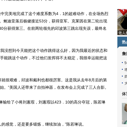
轮中完美地完成了这个难度系数为4．1的超难动作，在全场热烈
冠。鲍迪亚落后杨健接近53分，获得亚军。克莱因在第二轮出现
．40分获得第三。在前两轮领先的邱波第三跳出现失误，最终名
热
但我没想到今天能把这个动作跳得这么好，因为我最近的状态和
詹
手能跳这个动作，不过他们发挥得不太稳定，我很幸运能把这
就很艰难，邱波和戴利也都很厉害。这是我从去年8月后的第
始。”美国人还带来了自拍神器，在发布会上完成了三人合影。
体
输给了小将刘蕙瑕，刘蕙瑕以423．10的高分夺冠，陈若琳
的感觉，还是要多锻炼，继续加油，”陈若琳说。