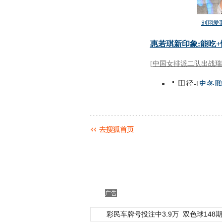
动物系恋人啊 | 钟欣
广告
彩民车牌号投注中3.9万
双色球148期