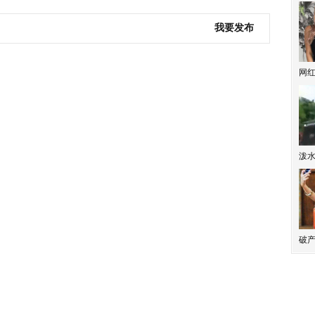
我要发布
网
泼
破产