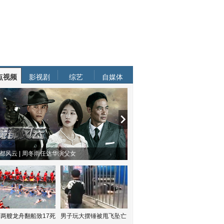
点视频
影视剧
综艺
自媒体
都风云 | 周冬雨任达华演父女
两艘龙舟翻船致17死
男子玩大摆锤被甩飞坠亡