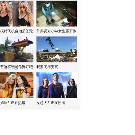
红模特飞机自拍后坠毁
外卖员对小学女生露下体
水节这样玩是作弊好吧
我要飞得更高！
姐妹6-正在热播
女超人2-正在热播