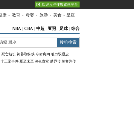
欢迎入驻搜狐媒体平台
健康
-
教育
-
母婴
-
旅游
-
美食
-
星座
NBA
|
CBA
|
中超
|
亚冠
|
足球
|
综合
：
死亡航班
饲养蜘蛛侠
夺命房间
引力双眼皮
：
非正常事件
夏至未至
深夜食堂
楚乔传
刺客列传