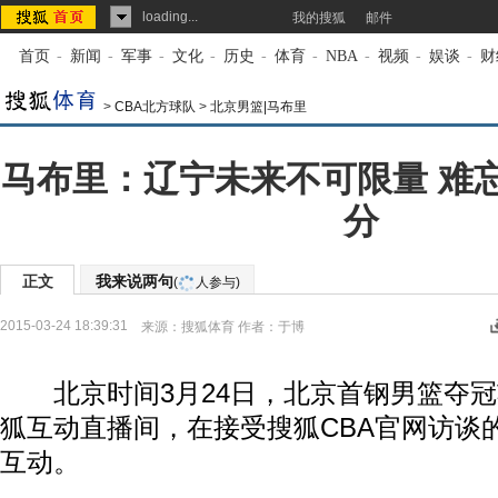
loading...
我的搜狐
邮件
首页
-
新闻
-
军事
-
文化
-
历史
-
体育
-
NBA
-
视频
-
娱谈
-
财
>
CBA北方球队
>
北京男篮|马布里
马布里：辽宁未来不可限量 难
分
正文
我来说两句
(
人参与)
2015-03-24 18:39:31
来源：
搜狐体育
作者：于博
北京时间3月24日，北京首钢男篮夺冠
狐互动直播间，在接受搜狐CBA官网访谈
互动。