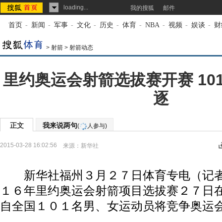
loading...
我的搜狐
邮件
首页
-
新闻
-
军事
-
文化
-
历史
-
体育
-
NBA
-
视频
-
娱谈
-
财
>
射箭
>
射箭动态
里约奥运会射箭选拔赛开赛 10
逐
正文
我来说两句
(
人参与)
2015-03-28 16:02:56
来源：
新华社
新华社福州３月２７日体育专电（记者
１６年里约奥运会射箭项目选拔赛２７日
自全国１０１名男、女运动员将竞争奥运