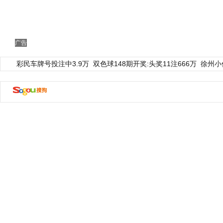
广告
彩民车牌号投注中3.9万
双色球148期开奖:头奖11注666万
徐州小
动物系恋人啊 | 钟欣潼体验爱情哲学
南方