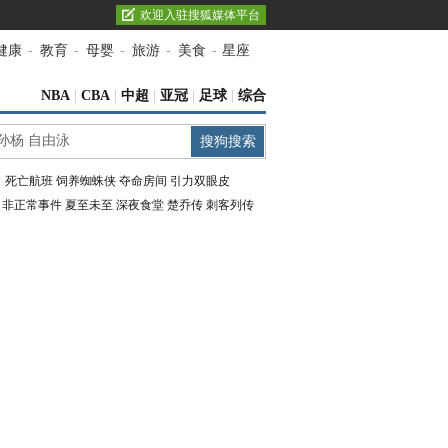
欢迎入驻搜狐媒体平台
健康
-
教育
-
母婴
-
旅游
-
美食
-
星座
NBA
|
CBA
|
中超
|
亚冠
|
足球
|
综合
：
死亡航班
饲养蜘蛛侠
夺命房间
引力双眼皮
：
非正常事件
夏至未至
深夜食堂
楚乔传
刺客列传