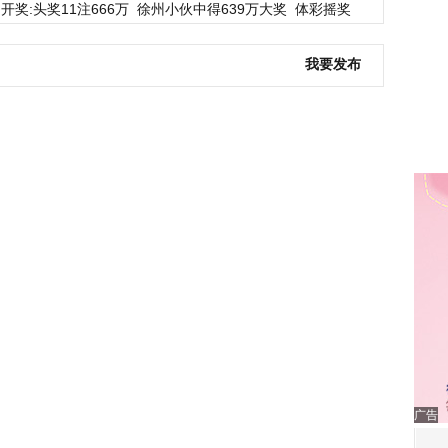
开奖:头奖11注666万
徐州小伙中得639万大奖
体彩摇奖
我要发布
广告