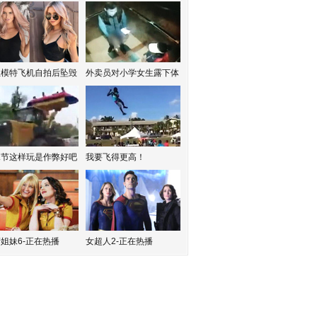
红模特飞机自拍后坠毁
外卖员对小学女生露下体
水节这样玩是作弊好吧
我要飞得更高！
姐妹6-正在热播
女超人2-正在热播