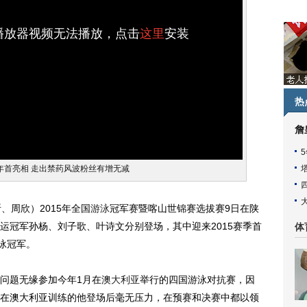
h播放器视频无法播放，点击
这里
安装
热
詹
年首亮相 走出禁药风波粉丝有增无减
周欣）2015年全国
游泳
冠军赛暨喀山世锦赛选拔赛9日在陕
运冠军孙杨、刘子歌、叶诗文分别登场，其中迎来2015赛季首
体
泳冠军。
问题无缘参加今年1月在
澳大利亚
举行的四国游泳对抗赛，因
在澳大利亚训练的他登场后毫无压力，在预赛和决赛中都以领