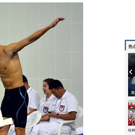
热
潼体验爱情哲学
南方有乔木 | “科创CP”渐入佳境
魔
桂林