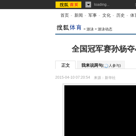
loading...
首页
-
新闻
-
军事
-
文化
-
历史
-
体
>
游泳
>
游泳动态
全国冠军赛孙杨夺4
正文
我来说两句
(
人参与)
2015-04-10 07:20:54
来源：
新华社