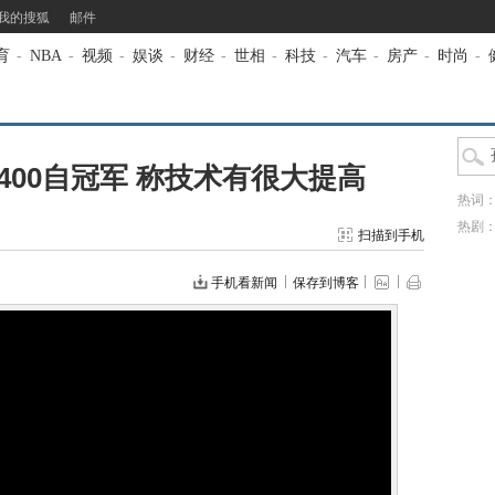
我的搜狐
邮件
育
-
NBA
-
视频
-
娱谈
-
财经
-
世相
-
科技
-
汽车
-
房产
-
时尚
-
00自冠军 称技术有很大提高
热词
热剧
扫描到手机
手机看新闻
保存到博客