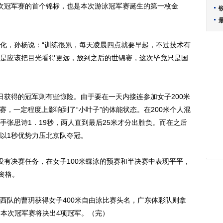
次冠军赛的首个锦标，也是本次游泳冠军赛诞生的第一枚金
，孙杨说：“训练很累，每天凌晨四点就要早起，不过技术有
是应该把目光看得更远，放到之后的世锦赛，这次毕竟只是国
获得的冠军则有些惊险。由于要在一天内接连参加女子200米
比赛，一定程度上影响到了“小叶子”的体能状态。在200米个人混
手张思诗1．19秒，两人直到最后25米才分出胜负。而在之后
以1秒优势力压北京队夺冠。
有决赛任务，在女子100米蝶泳的预赛和半决赛中表现平平，
资格。
队的曹玥获得女子400米自由泳比赛头名，广东体彩队则拿
日，本次冠军赛将决出4项冠军。（完）