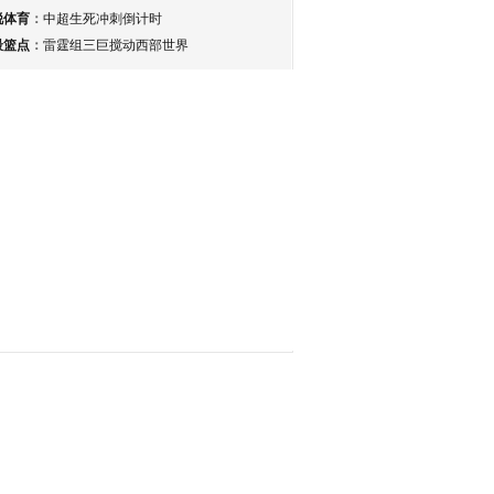
锐体育
：
中超生死冲刺倒计时
最篮点
：
雷霆组三巨搅动西部世界