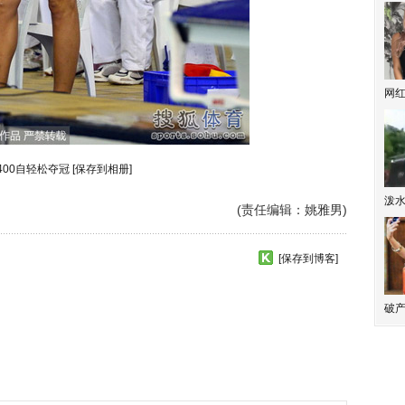
网
400自轻松夺冠
[保存到相册]
泼
(责任编辑：姚雅男)
[保存到博客]
破产