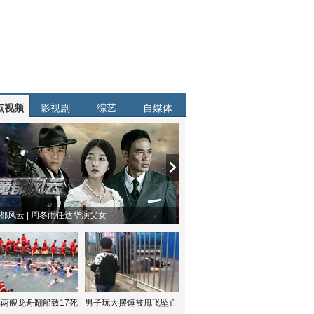
点视频
影视剧
综艺
自媒体
都风云 | 周冬雨任达华演父女
两艘龙舟翻船致17死
男子玩大摆锤被甩飞坠亡