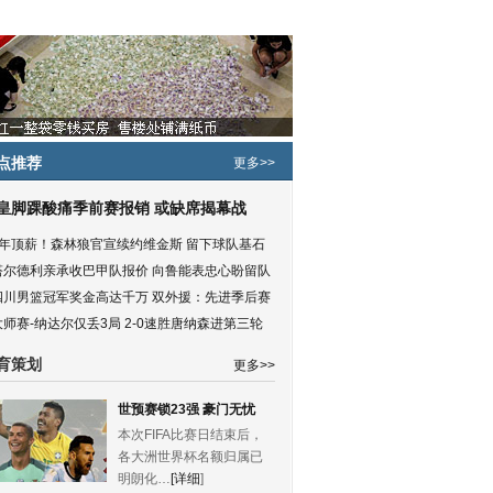
点推荐
更多>>
皇脚踝酸痛季前赛报销 或缺席揭幕战
5年顶薪！森林狼官宣续约维金斯 留下球队基石
塔尔德利亲承收巴甲队报价 向鲁能表忠心盼留队
四川男篮冠军奖金高达千万 双外援：先进季后赛
大师赛-纳达尔仅丢3局 2-0速胜唐纳森进第三轮
育策划
更多>>
世预赛锁23强 豪门无忧
本次FIFA比赛日结束后，
各大洲世界杯名额归属已
明朗化…
[详细
]