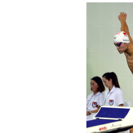
动物系恋人啊 | 钟欣