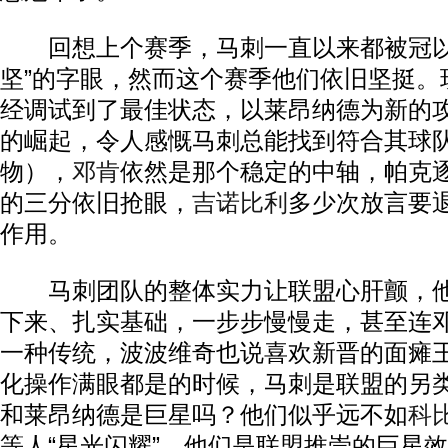
回想上个赛季，马刺一直以来都被冠以“
坚”的字眼，然而这个赛季他们依旧坚挺。
经调试到了最佳状态，以莱昂纳德为新的
的崛起，令人感慨马刺总能找到符合其球
物），
邓肯
依然是那个稳定的中轴，帕克
的三分依旧抢眼，
吉诺比利
多少次放言要
作用。
马刺团队的整体实力让联盟心肝颤，他
下来、扎实基础，一步步慢慢走，甚至连邓
一种传统，波波维奇也说喜欢新晋的面瘫
化操作满眼都是的时候，马刺是联盟的另
和莱昂纳德是巨星吗？他们似乎远不如
科
等人“星光闪耀”，他们是联盟推崇的巨星