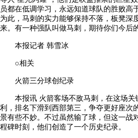
员都在低调学习，永远知道球队的胜败高
动物系恋人啊 | 钟欣潼体验爱情哲学
南方
为此，马刺的实力能够保持不落，板凳深
来。有一种强队叫做马刺，期待你们今后
本报记者 韩雪冰
○相关
火箭三分球创纪录
本报讯 火箭客场不敌马刺，在这场关
利，排名下滑到西部第三，争夺更好座次
景有些不妙。不过虽然输了球，但这一战
程碑时刻，他们创造了一个历史纪录。