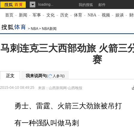
loading...
我的搜狐
邮件
首页
-
新闻
-
军事
-
文化
-
历史
-
体育
-
NBA
-
视频
-
娱谈
-
财
>
NBA
>
NBA新闻
马刺连克三大西部劲旅 火箭三
赛
正文
我来说两句
(
人参与)
2015-04-10 08:49:25
来源：
山西新闻网-山西晚报
勇士、雷霆、火箭三大劲旅被吊打
有一种强队叫做马刺