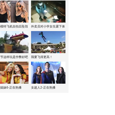
红模特飞机自拍后坠毁
外卖员对小学女生露下体
水节这样玩是作弊好吧
我要飞得更高！
姐妹6-正在热播
女超人2-正在热播