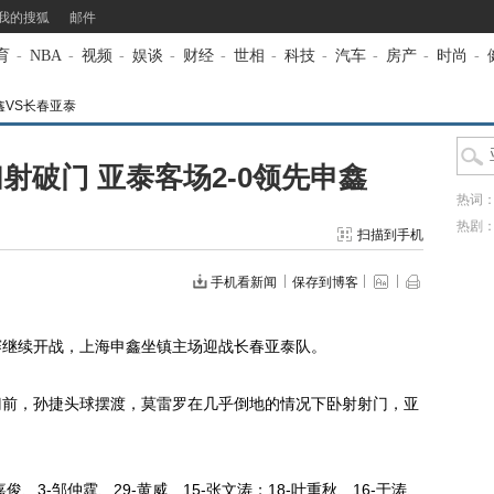
我的搜狐
邮件
育
-
NBA
-
视频
-
娱谈
-
财经
-
世相
-
科技
-
汽车
-
房产
-
时尚
-
鑫VS长春亚泰
射破门 亚泰客场2-0领先申鑫
热词
热剧
扫描到手机
手机看新闻
保存到博客
赛继续开战，上海申鑫坐镇主场迎战长春亚泰队。
前，孙捷头球摆渡，莫雷罗在几乎倒地的情况下卧射射门，亚
。
3-邹仲霆、29-黄威、15-张文涛；18-叶重秋、16-于涛、