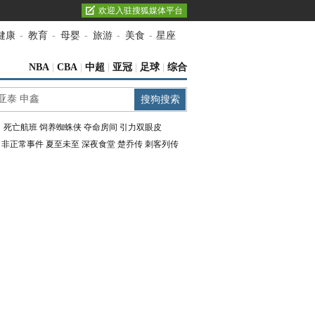
欢迎入驻搜狐媒体平台
健康
-
教育
-
母婴
-
旅游
-
美食
-
星座
NBA
|
CBA
|
中超
|
亚冠
|
足球
|
综合
：
死亡航班
饲养蜘蛛侠
夺命房间
引力双眼皮
：
非正常事件
夏至未至
深夜食堂
楚乔传
刺客列传