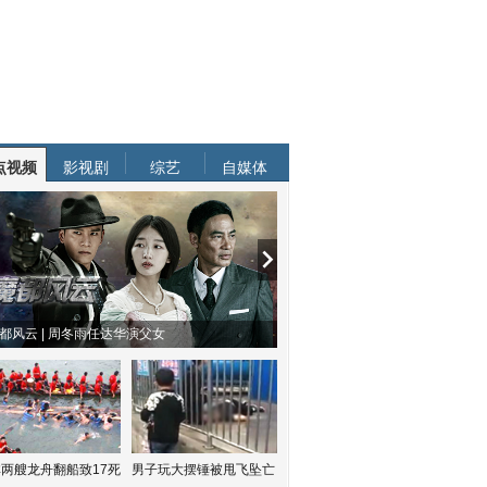
点视频
影视剧
综艺
自媒体
都风云 | 周冬雨任达华演父女
两艘龙舟翻船致17死
男子玩大摆锤被甩飞坠亡