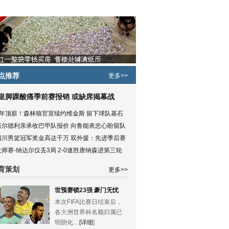
点推荐
更多>>
皇脚踝酸痛季前赛报销 或缺席揭幕战
5年顶薪！森林狼官宣续约维金斯 留下球队基石
塔尔德利亲承收巴甲队报价 向鲁能表忠心盼留队
四川男篮冠军奖金高达千万 双外援：先进季后赛
大师赛-纳达尔仅丢3局 2-0速胜唐纳森进第三轮
育策划
更多>>
世预赛锁23强 豪门无忧
本次FIFA比赛日结束后，
各大洲世界杯名额归属已
明朗化…
[详细
]