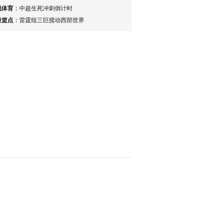
锐体育
：
中超生死冲刺倒计时
最篮点
：
雷霆组三巨搅动西部世界