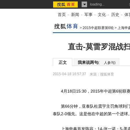
loading...
首页
-
新闻
-
军事
-
文化
-
历史
-
体
>
2015中超联赛第6轮
>
上海申
直击-莫雷罗混战扫
正文
我来说两句
(
人参与)
2015-04-18 16:57:37
来源：
搜狐体育
4月18日15:30，2015年
中超
第6轮联
第66分钟，亚泰队杜震宇主罚角球到门
泰队2-0领先。这是他在中超的第一个进球
上海申鑫首发阵容：14-张一诺；5-姜嘉俊、