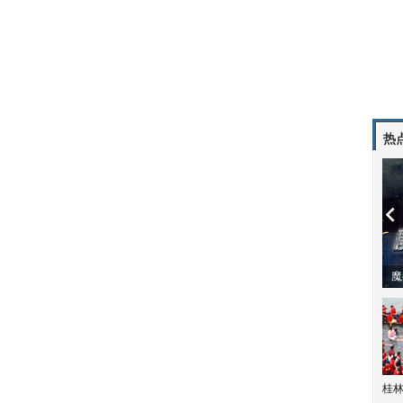
热
潼体验爱情哲学
南方有乔木 | “科创CP”渐入佳境
魔
桂林