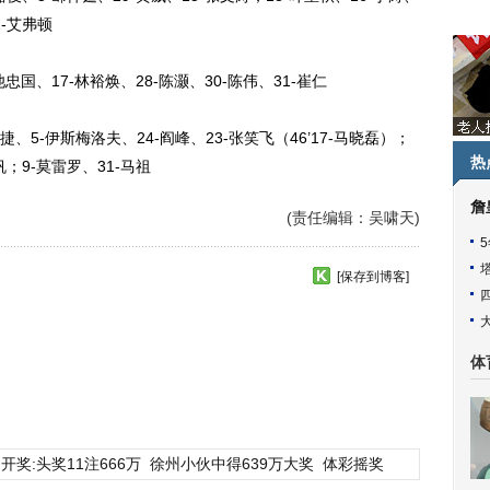
1-艾弗顿
国、17-林裕焕、28-陈灏、30-陈伟、31-崔仁
5-伊斯梅洛夫、24-阎峰、23-张笑飞（46’17-马晓磊）；
热
帆；9-莫雷罗、31-马祖
詹
(责任编辑：吴啸天)
[保存到博客]
体
开奖:头奖11注666万
徐州小伙中得639万大奖
体彩摇奖