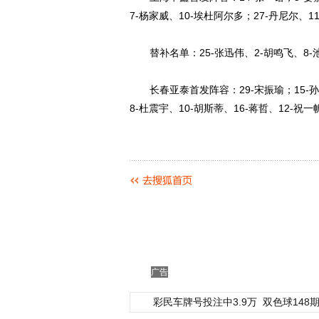
7-杨家威、10-埃杜阿尔多；27-丹尼尔、1
替补名单：25-张迅伟、2-胡鸣飞、8-池忠
长春亚泰首发阵容：29-宋振瑜；15-孙捷、
8-杜震宇、10-胡斯蒂、16-蒋哲、12-祝一
广告
彩民车牌号投注中3.9万
双色球148期