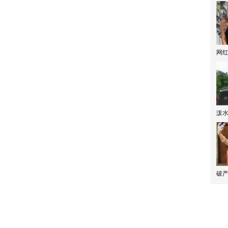
网
泼
破产