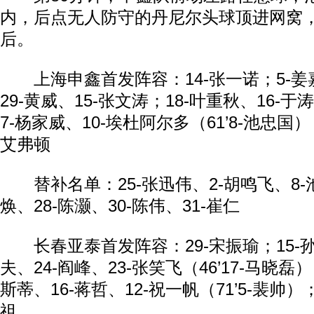
内，后点无人防守的丹尼尔头球顶进网窝，
后。
上海申鑫首发阵容：14-张一诺；5-姜
29-黄威、15-张文涛；18-叶重秋、16-于涛
7-杨家威、10-埃杜阿尔多（61’8-池忠国）
艾弗顿
替补名单：25-张迅伟、2-胡鸣飞、8-池
焕、28-陈灏、30-陈伟、31-崔仁
长春亚泰首发阵容：29-宋振瑜；15-孙
夫、24-阎峰、23-张笑飞（46’17-马晓磊）
斯蒂、16-蒋哲、12-祝一帆（71’5-裴帅）
祖