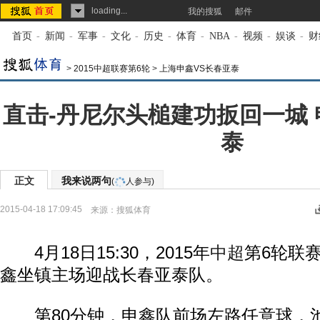
loading...
我的搜狐
邮件
首页
-
新闻
-
军事
-
文化
-
历史
-
体育
-
NBA
-
视频
-
娱谈
-
财
>
2015中超联赛第6轮
>
上海申鑫VS长春亚泰
直击-丹尼尔头槌建功扳回一城 
泰
正文
我来说两句
(
人参与)
2015-04-18 17:09:45
来源：
搜狐体育
4月18日15:30，2015年
中超
第6轮联
鑫坐镇主场迎战长春亚泰队。
第80分钟，申鑫队前场左路任意球，