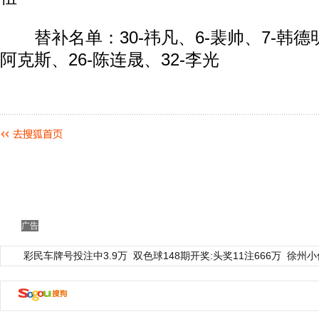
替补名单：30-祎凡、6-裴帅、7-韩德明、
阿克斯、26-陈连晟、32-李光
广告
彩民车牌号投注中3.9万
双色球148期开奖:头奖11注666万
徐州小