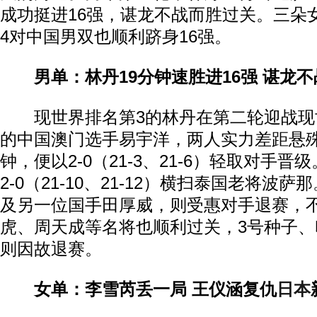
成功挺进16强，谌龙不战而胜过关。三朵
4对中国男双也顺利跻身16强。
男单：林丹19分钟速胜进16强 谌龙
现世界排名第3的林丹在第二轮迎战现世
的中国澳门选手易宇洋，两人实力差距悬殊
钟，便以2-0（21-3、21-6）轻取对手
2-0（21-10、21-12）横扫泰国老将波
及另一位国手田厚威，则受惠对手退赛，
虎、周天成等名将也顺利过关，3号种子
则因故退赛。
女单：李雪芮丢一局 王仪涵复仇
日本