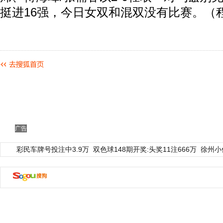
挺进16强，今日女双和混双没有比赛。（
广告
彩民车牌号投注中3.9万
双色球148期开奖:头奖11注666万
徐州小
动物系恋人啊 | 钟欣潼体验爱情哲学
南方