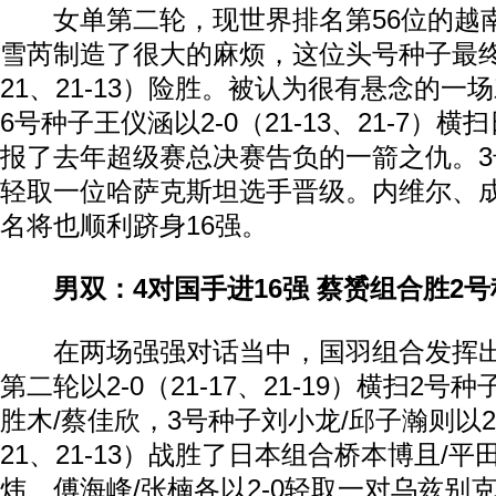
女单第二轮，现世界排名第56位的越
雪芮制造了很大的麻烦，这位头号种子最终以2-
21、21-13）险胜。被认为很有悬念的一
6号种子王仪涵以2-0（21-13、21-7）
报了去年超级赛总决赛告负的一箭之仇。3号
轻取一位哈萨克斯坦选手晋级。内维尔、
名将也顺利跻身16强。
男双：4对国手进16强 蔡赟组合胜2
在两场强强对话当中，国羽组合发挥出
第二轮以2-0（21-17、21-19）横扫2
胜木/蔡佳欣，3号种子刘小龙/邱子瀚则以2-1（
21、21-13）战胜了日本组合桥本博且/平
炜、傅海峰/张楠各以2-0轻取一对乌兹别