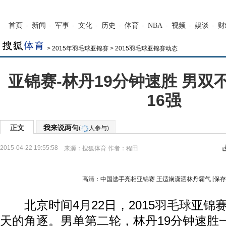
首页
-
新闻
-
军事
-
文化
-
历史
-
体育
-
NBA
-
视频
-
娱谈
-
财
>
2015年羽毛球亚锦赛
>
2015羽毛球亚锦赛动态
亚锦赛-林丹19分钟速胜 男双
16强
正文
我来说两句
(
人参与)
2015-04-22 19:55:58
来源：
搜狐体育
作者：程田
高清：中国选手亮相亚锦赛 王适娴潇洒林丹霸气
[保
北京时间4月22日，2015
羽毛球
亚锦
天的角逐。男单第二轮，林丹19分钟速胜