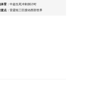
锐体育
：
中超生死冲刺倒计时
最篮点
：
雷霆组三巨搅动西部世界