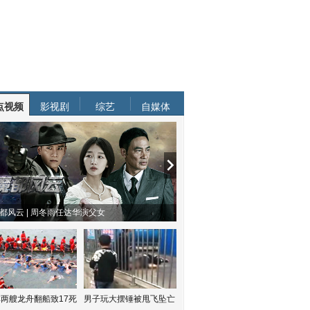
点视频
影视剧
综艺
自媒体
都风云 | 周冬雨任达华演父女
两艘龙舟翻船致17死
男子玩大摆锤被甩飞坠亡