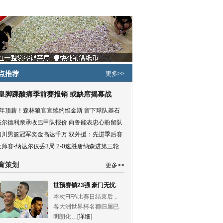
点推荐
更多>>
皇脚踝酸痛季前赛报销 或缺席揭幕战
5年顶薪！森林狼官宣续约维金斯 留下球队基石
塔尔德利亲承收巴甲队报价 向鲁能表忠心盼留队
四川男篮冠军奖金高达千万 双外援：先进季后赛
大师赛-纳达尔仅丢3局 2-0速胜唐纳森进第三轮
育策划
更多>>
世预赛锁23强 豪门无忧
本次FIFA比赛日结束后，
各大洲世界杯名额归属已
明朗化…
[详细
]