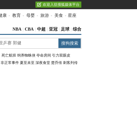
欢迎入驻搜狐媒体平台
健康
-
教育
-
母婴
-
旅游
-
美食
-
星座
NBA
|
CBA
|
中超
|
亚冠
|
足球
|
综合
：
死亡航班
饲养蜘蛛侠
夺命房间
引力双眼皮
：
非正常事件
夏至未至
深夜食堂
楚乔传
刺客列传