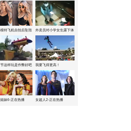
红模特飞机自拍后坠毁
外卖员对小学女生露下体
水节这样玩是作弊好吧
我要飞得更高！
姐妹6-正在热播
女超人2-正在热播