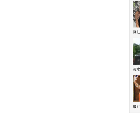
网
泼
破产