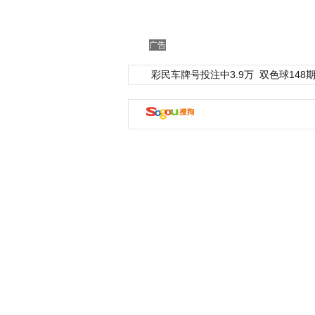
广告
彩民车牌号投注中3.9万
双色球148期