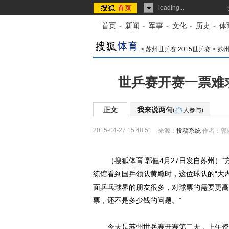
loading...
首页
-
新闻
-
军事
-
文化
-
历史
-
体
>
苏州世乒赛|2015世乒赛
>
苏
世乒赛开赛一票难
正文
我来说两句
(
人参与)
2015-04-27 15:48:51
来源：
投稿系统
作者：郭
（搜狐体育 郭健4月27日发自苏州）“
练馆看到国乒领队黄飚时，这位球队的“大
面乒乓球界的朋友很多，对球票的需要更高
票，还不是多少钱的问题。”
今天是苏州世乒赛开赛第二天，上午资格