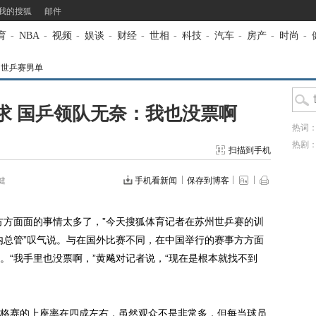
我的搜狐
邮件
育
-
NBA
-
视频
-
娱谈
-
财经
-
世相
-
科技
-
汽车
-
房产
-
时尚
-
州世乒赛男单
求 国乒领队无奈：我也没票啊
热词
热剧
扫描到手机
健
手机看新闻
保存到博客
方方面面的事情太多了，”今天搜狐体育记者在苏州世乒赛的训
内总管”叹气说。与在国外比赛不同，在中国举行的赛事方方面
。“我手里也没票啊，”黄飚对记者说，“现在是根本就找不到
赛的上座率在四成左右，虽然观众不是非常多，但每当球员