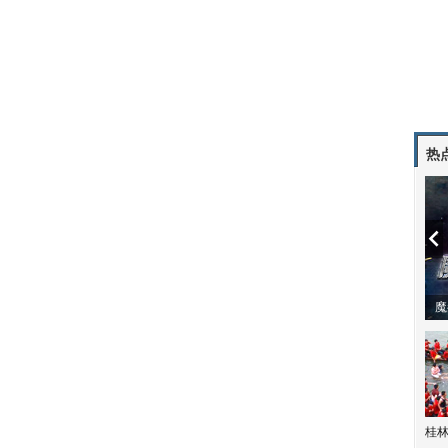
热
潼体验爱情哲学
南方有乔木 | “科创CP”渐入佳境
魔
桂林