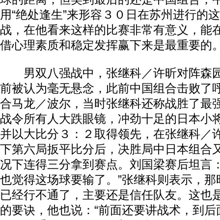
用“绝处逢生”来形容３０日在苏州进行的
战，在他看来这样的比赛非常有意义，能
借心理素质和稳定发挥赢下来是最重要的
男双八强战中，张继科／许昕对阵森园
前被认为毫无悬念，此前中国组合击败了
合马龙／波尔，当时张继科还称战胜了最
战令所有人大跌眼镜，冲劲十足的日本小
并以大比分３：２取得领先，在张继科／许
下第六局扳平比分后，决胜局中日本组合又
况下连得三分拿到赛点。刘国梁赛后坦言：
也觉得这场球要输了。”张继科则表示，那
已经行不通了，主要还是信任队友。这也
的要诀，他也说：“前面还要讲战术，到后