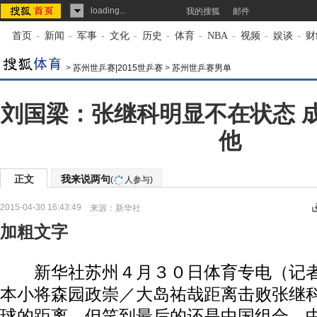
loading...
我的搜狐
邮件
首页
-
新闻
-
军事
-
文化
-
历史
-
体育
-
NBA
-
视频
-
娱谈
-
财
>
苏州世乒赛|2015世乒赛
>
苏州世乒赛男单
刘国梁：张继科明显不在状态 
他
正文
我来说两句
(
人参与)
2015-04-30 16:43:49
来源：
新华社
加粗文字
新华社苏州４月３０日体育专电（记者
本小将森园政崇／大岛祐哉距离击败张继
球的距离，但笑到最后的还是中国组合，