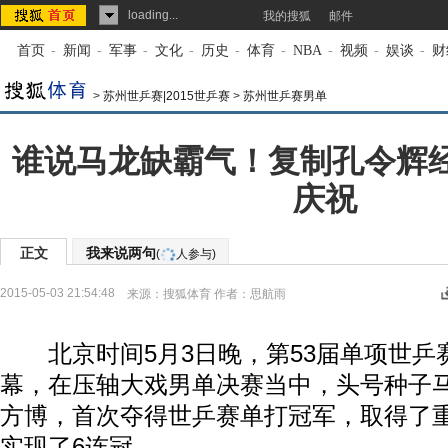
loading...
我的搜狐
邮件
首页
-
新闻
-
军事
-
文化
-
历史
-
体育
-
NBA
-
视频
-
娱谈
-
财
>
苏州世乒赛|2015世乒赛
>
苏州世乒赛男单
谁说马龙缺霸气！复制孔令辉
庆祝
正文
我来说两句
(
人参与)
2015-05-03 21:54:48
来源：
搜狐体育
作者：思航雨
北京时间5月3日晚，第53届单项世乒
幕，在压轴大戏男单决赛当中，头号种子马
方博，首次夺得世乒赛单打冠军，取得了
实现了6连冠。