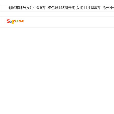
彩民车牌号投注中3.9万
双色球148期开奖:头奖11注666万
徐州小
动物系恋人啊 | 钟欣潼体验爱情哲学
南方