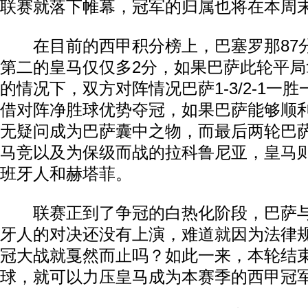
联赛就落下帷幕，冠军的归属也将在本周
在目前的西甲积分榜上，巴塞罗那87
第二的皇马仅仅多2分，如果巴萨此轮平局
的情况下，双方对阵情况巴萨1-3/2-1一
借对阵净胜球优势夺冠，如果巴萨能够顺
无疑问成为巴萨囊中之物，而最后两轮巴
马竞以及为保级而战的拉科鲁尼亚，皇马
班牙人和赫塔菲。
联赛正到了争冠的白热化阶段，巴萨与
动物系恋人啊 | 钟欣潼体验爱情哲学
南方
牙人的对决还没有上演，难道就因为法律
冠大战就戛然而止吗？如此一来，本轮结
球，就可以力压皇马成为本赛季的西甲冠