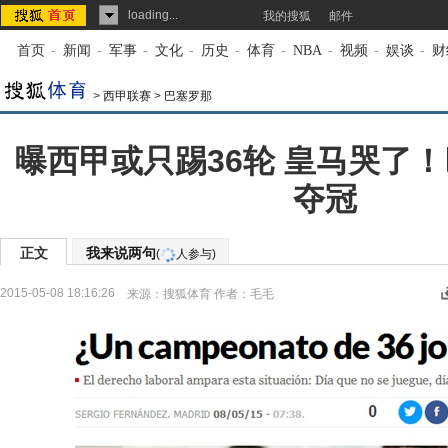
loading...
我的搜狐
邮件
首页
-
新闻
-
军事
-
文化
-
历史
-
体育
-
NBA
-
视频
-
娱谈
-
财
>
西甲联赛
>
巴塞罗那
曝西甲或只踢36轮 皇马哭了
夺冠
正文
我来说两句
(
人参与)
2015-05-08 18:16:26
来源：
搜狐体育
作者：毛毛