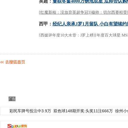
广告
彩民车牌号投注中3.9万
双色球148期开奖:头奖11注666万
徐州小