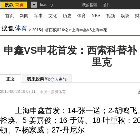
loading...
我的搜狐
邮件
首页
-
新闻
-
军事
-
文化
-
历史
-
体育
-
NBA
-
视频
-
娱谈
-
财
>
2015中超联赛第16轮
>
上海申鑫VS上海申花
申鑫VS申花首发：西索科替补
里克
正文
我来说两句
(
人参与)
2015-06-28 19:08:11
来源：
搜狐体育
上海申鑫首发：14-张一诺；2-胡鸣飞、2
裕焕、5-姜嘉俊；16-于涛、18-叶重秋；2
顿、7-杨家威；27-丹尼尔