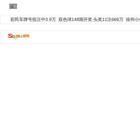
广告
彩民车牌号投注中3.9万
双色球148期开奖:头奖11注666万
徐州小
动物系恋人啊 | 钟欣潼体验爱情哲学
南方