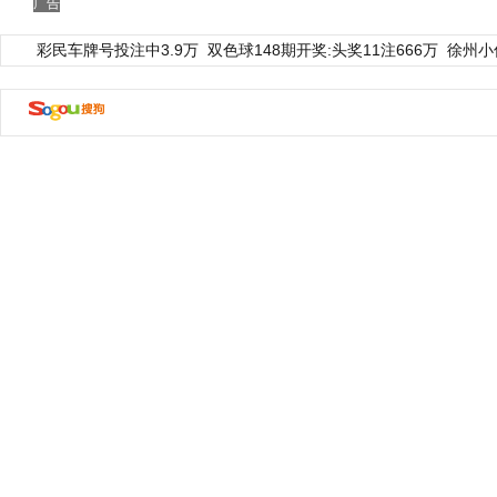
广告
彩民车牌号投注中3.9万
双色球148期开奖:头奖11注666万
徐州小