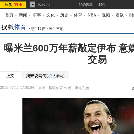
loading...
我的搜狐
邮件
首页
-
新闻
-
军事
-
文化
-
历史
-
体育
-
NBA
-
视频
-
娱谈
-
财
>
意甲联赛
>
米兰王朝
曝米兰600万年薪敲定伊布 意
交易
正文
我来说两句
(
人参与)
2015-07-11 17:03:04
来源：
搜狐体育
作者：流光飞色