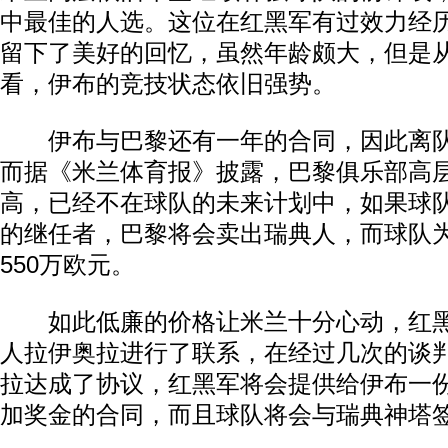
中最佳的人选。这位在红黑军有过效力经
留下了美好的回忆，虽然年龄颇大，但是
看，伊布的竞技状态依旧强势。
伊布与巴黎还有一年的合同，因此离队
而据《米兰体育报》披露，巴黎俱乐部高
高，已经不在球队的未来计划中，如果球
的继任者，巴黎将会卖出瑞典人，而球队
550万欧元。
动物系恋人啊 | 钟欣潼体验爱情哲学
南方
如此低廉的价格让米兰十分心动，红黑
人拉伊奥拉进行了联系，在经过几次的谈
拉达成了协议，红黑军将会提供给伊布一份
加奖金的合同，而且球队将会与瑞典神塔