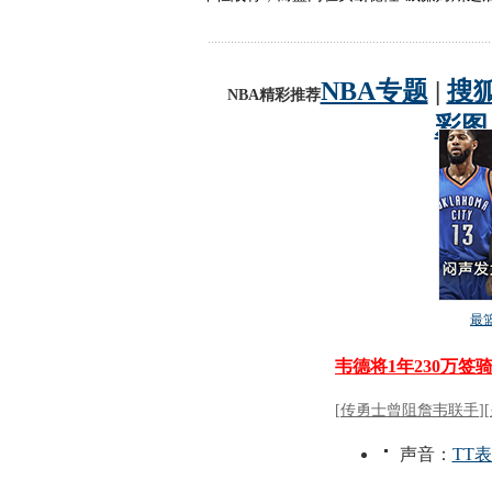
动物系恋人啊 | 钟欣