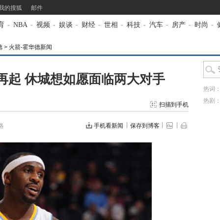
我的搜狐
邮件
育
-
NBA
-
视频
-
娱谈
-
财经
-
世相
-
科技
-
汽车
-
房产
-
时尚
-
德
>
火箭-霍华德新闻
再起 休城想如愿面临两大对手
热词
热剧
扫描到手机
洛
手机看新闻
保存到博客