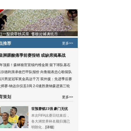
点推荐
更多>>
皇脚踝酸痛季前赛报销 或缺席揭幕战
5年顶薪！森林狼官宣续约维金斯 留下球队基石
塔尔德利亲承收巴甲队报价 向鲁能表忠心盼留队
四川男篮冠军奖金高达千万 双外援：先进季后赛
大师赛-纳达尔仅丢3局 2-0速胜唐纳森进第三轮
育策划
更多>>
世预赛锁23强 豪门无忧
本次FIFA比赛日结束后，
各大洲世界杯名额归属已
明朗化…
[详细
]