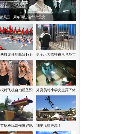
都风云 | 周冬雨任达华演父女
两艘龙舟翻船致17死
男子玩大摆锤被甩飞坠亡
红模特飞机自拍后坠毁
外卖员对小学女生露下体
水节这样玩是作弊好吧
我要飞得更高！