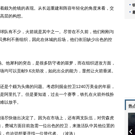
颇为抢镜的表现。从长远重建和阵容年轻化的角度来看，交
高层的构想。
队有不少，火箭就是其中之一。尽管在不久前，他们刚刚与
贝弗利不善组织，因此在休城的后场，他们依旧缺少出色的控
。他犀利的突击，是很多防守者的噩梦，而在组织进攻方面，
场均可以贡献9.6次助攻，如此出众的能力，显然让火箭垂涎。
是个颇为头痛的问题。考虑到掘金控卫1240万美金的年薪，
是阿里扎了。但是要知道，过去一个赛季，铁扎在火箭外线扮
难以放手。
热
尽快做出决定了。因为在市场上，还有两支队伍，对劳森虎
知，费城方面目前急需一位出色的控卫，来激活队中其他位置的
后，也迫切想要寻找一位替代者。（波洛）