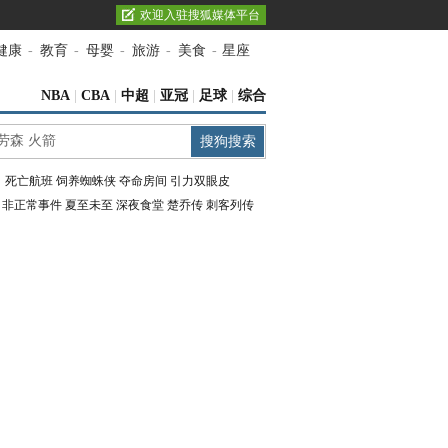
欢迎入驻搜狐媒体平台
健康
-
教育
-
母婴
-
旅游
-
美食
-
星座
NBA
|
CBA
|
中超
|
亚冠
|
足球
|
综合
：
死亡航班
饲养蜘蛛侠
夺命房间
引力双眼皮
：
非正常事件
夏至未至
深夜食堂
楚乔传
刺客列传