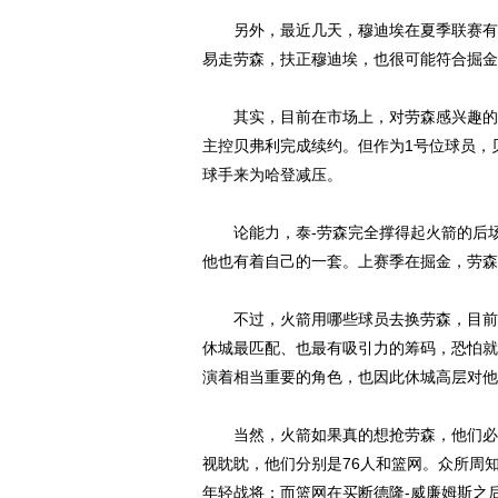
另外，最近几天，穆迪埃在夏季联赛有着
易走劳森，扶正穆迪埃，也很可能符合掘金
其实，目前在市场上，对劳森感兴趣的球
主控贝弗利完成续约。但作为1号位球员，
球手来为哈登减压。
论能力，泰-劳森完全撑得起火箭的后场
他也有着自己的一套。上赛季在掘金，劳森
不过，火箭用哪些球员去换劳森，目前还
休城最匹配、也最有吸引力的筹码，恐怕就
演着相当重要的角色，也因此休城高层对他
当然，火箭如果真的想抢劳森，他们必须
视眈眈，他们分别是76人和篮网。众所周
年轻战将；而篮网在买断德隆-威廉姆斯之