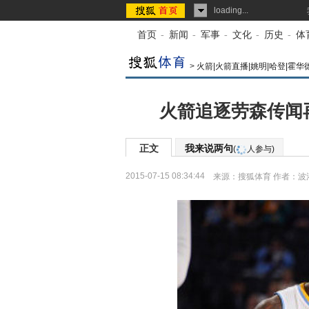
loading...
首页
-
新闻
-
军事
-
文化
-
历史
-
体
>
火箭|火箭直播|姚明|哈登|霍华
火箭追逐劳森传闻
正文
我来说两句
(
人参与)
2015-07-15 08:34:44
来源：
搜狐体育
作者：波