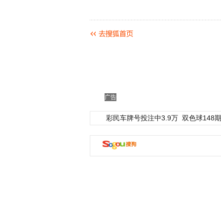
广告
彩民车牌号投注中3.9万
双色球148期