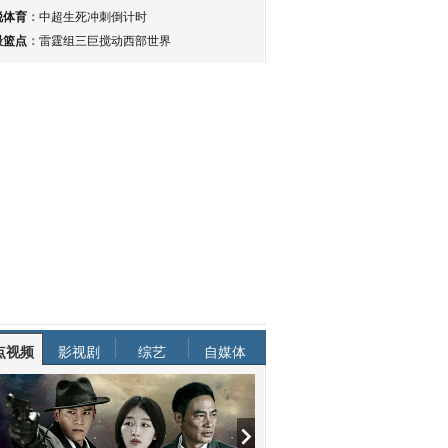
锐体育
：
中超生死冲刺倒计时
最篮点
：
雷霆组三巨搅动西部世界
点视频
影视剧
综艺
自媒体