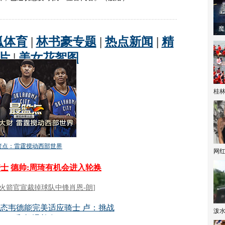
潼体验爱情哲学
南方有乔木 | “科创CP”渐入佳境
魔
桂林
网
泼