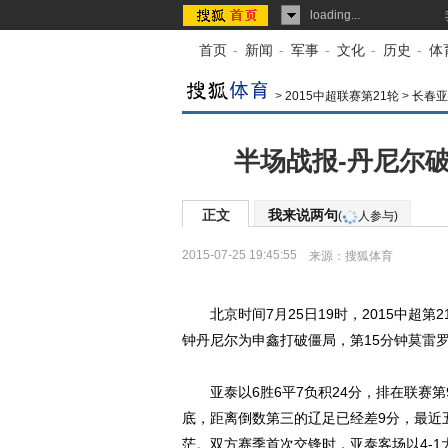
loading...
首页
-
新闻
-
军事
-
文化
-
历史
-
体
>
2015中超联赛第21轮
>
长春亚
半场战报-丹尼尔破
正文
我来说两句
(
人参与)
2015-07-25 19:45:55
来源：
搜狐体育
北京时间7月25日19时，2015中超第
钟丹尼尔为申鑫打破僵局，第15分钟莫雷
亚泰以6胜6平7负积24分，排在联赛第9
底，距离倒数第三的辽足已经差9分，最近
茫。双方赛季首次交锋时，亚泰客场以4-1