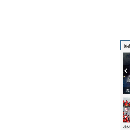
热
潼体验爱情哲学
南方有乔木 | “科创CP”渐入佳境
魔
桂林