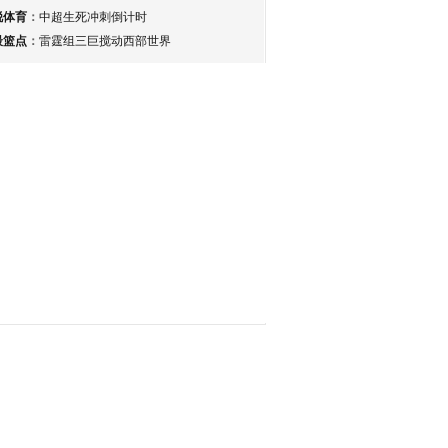
锐体育
：
中超生死冲刺倒计时
最篮点
：
雷霆组三巨搅动西部世界