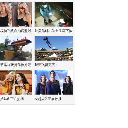
红模特飞机自拍后坠毁
外卖员对小学女生露下体
水节这样玩是作弊好吧
我要飞得更高！
姐妹6-正在热播
女超人2-正在热播