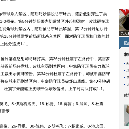
带球杀入禁区，随后巧妙摆脱防守球员，随后低射穿过了吴
1-0领先。第5分钟胡斯蒂内切后禁区外起脚远射，皮球砸在球
主罚角球到禁区内，随后被防守球员解围。第13分钟丹尼尔丹
第15分钟莫雷罗前场断球杀入禁区，面对防守球员和门将的封
热
比分追成1-1。
詹
抢到落点怒射却将球打高。第26分钟杜震宇左路传中，莫雷罗
泰获得前场任意球，皮球主罚到禁区内，申鑫防守球员奋力将球
被主裁出示黄牌警告。第34分钟杜震宇左路传中，却被申鑫防守
蒂将皮球主罚到禁区内，申鑫防守球员破坏出底线。第40分钟胡
，杜震宇未能碰正皮球部位导致偏出。上半时两队打成1-1。
体
笑飞、5-伊斯梅洛夫、15-孙捷、16-蒋哲；6-裴帅、8-杜震
-莫雷罗
嘉俊、26-乔尼、30-陈伟、2-胡鸣飞；7-杨家威、8-池忠国、