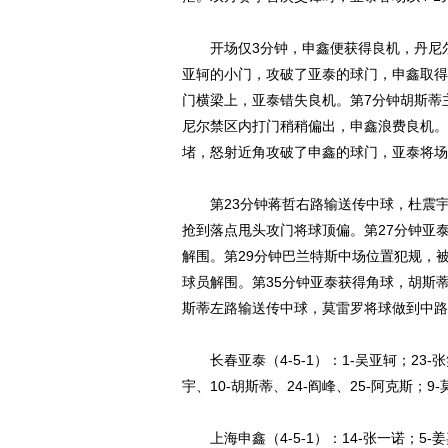
开场仅3分钟，申鑫便获得良机，丹尼尔
亚轲的小门，攻破了亚泰的球门，申鑫取得
门横梁上，亚泰错失良机。第7分钟胡斯蒂
尼尔禁区内打门稍稍偏出，申鑫浪费良机。
堵，怒射近角攻破了申鑫的球门，亚泰将场上
第23分钟蒋哲右路输送传中球，杜震宇
抢到落点甩头攻门将球顶偏。第27分钟亚
解围。第29分钟巴兰特斯中场位置犯规，
球员解围。第35分钟亚泰获得角球，胡斯
斯蒂左路输送传中球，莫雷罗将球做到中路
长春亚泰（4-5-1）：1-吴亚轲；23-张
宇、10-胡斯蒂、24-阎峰、25-阿克斯；9
上海申鑫（4-5-1）：14-张一诺；5-姜