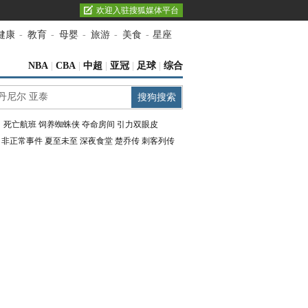
欢迎入驻搜狐媒体平台
健康
-
教育
-
母婴
-
旅游
-
美食
-
星座
NBA
|
CBA
|
中超
|
亚冠
|
足球
|
综合
：
死亡航班
饲养蜘蛛侠
夺命房间
引力双眼皮
：
非正常事件
夏至未至
深夜食堂
楚乔传
刺客列传