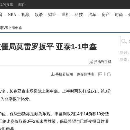
我的搜狐
邮件
育
-
NBA
-
视频
-
娱谈
-
财经
-
世相
-
科技
-
汽车
-
房产
-
时尚
-
泰VS上海申鑫
僵局莫雷罗扳平 亚泰1-1申鑫
热词
热剧
扫描到手机
手机看新闻
保存到博客
21轮，长春亚泰主场迎战上海申鑫。上半时两队打成1-1，第3分
罗为亚泰扳平比分。
位，保级形势亦是颇为乐观。申鑫则以2胜4平14负积10分垫
五轮比赛仅取得3平2负未尝胜绩，保级希望也已经变得日趋渺
大胜申鑫。