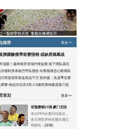
点推荐
更多>>
皇脚踝酸痛季前赛报销 或缺席揭幕战
5年顶薪！森林狼官宣续约维金斯 留下球队基石
塔尔德利亲承收巴甲队报价 向鲁能表忠心盼留队
四川男篮冠军奖金高达千万 双外援：先进季后赛
大师赛-纳达尔仅丢3局 2-0速胜唐纳森进第三轮
育策划
更多>>
世预赛锁23强 豪门无忧
本次FIFA比赛日结束后，
各大洲世界杯名额归属已
明朗化…
[详细
]