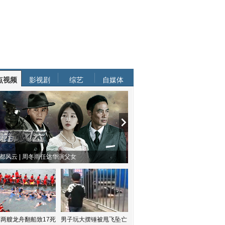
点视频
影视剧
综艺
自媒体
都风云 | 周冬雨任达华演父女
两艘龙舟翻船致17死
男子玩大摆锤被甩飞坠亡