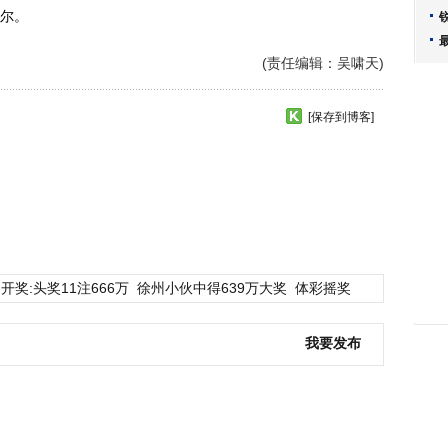
尼尔。
(责任编辑：吴啸天)
[保存到博客]
开奖:头奖11注666万
徐州小伙中得639万大奖
体彩摇奖
我要发布