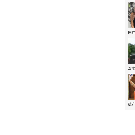
网
泼
破产