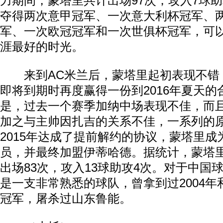
力期间，蒙塔里共计出场97次，攻入7球助
夺得两次意甲冠军、一次意大利杯冠军、
军、一次欧冠冠军和一次世俱杯冠军，可
涯最好的时光。
来到AC米兰后，蒙塔里起初表现不错，
即将到期时再度赢得一份到2016年夏天
是，过去一个赛季加纳中场表现不佳，而
加之与主帅因扎吉的关系不佳，一系列的
2015年达成了提前解约的协议，蒙塔里成
员，并最终加盟伊蒂哈德。据统计，蒙塔里
动物系恋人啊 | 钟欣潼体验爱情哲学
南方
出场83次，攻入13球助攻4次。对于中国
是一支非常熟悉的球队，曾拿到过2004年和
冠军，屠杀过山东鲁能。