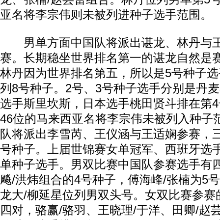
亚名将李宗伟则未被列进种子选手范围。
男单方面中国队将派出谌龙、林丹与王
赛。长期稳坐世界排名第一的谌龙自然是
林丹因为世界排名第五，所以是5号种子
列8号种子。2号、3号种子选手分别是丹
选手斯里坎斯，日本选手桃田贤斗排在第
46位的马来西亚名将李宗伟未被列入种子
队将派出李雪芮、王仪涵与王适娴参赛，三
号种子。上届世锦赛女单冠军、西班牙选
单种子选手。男双比赛中国队参赛选手有
飚/洪炜组合的4号种子，傅海峰/张楠为5
龙大/柳延星位列男双头号。女双比赛参赛
四对，骆赢/骆羽、王晓理/于洋、田卿/赵