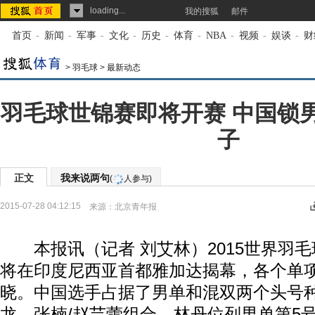
loading...
我的搜狐
邮件
首页
-
新闻
-
军事
-
文化
-
历史
-
体育
-
NBA
-
视频
-
娱谈
-
财
>
羽毛球
>
最新动态
羽毛球世锦赛即将开赛 中国锁
子
正文
我来说两句
(
人参与)
2015-07-28 04:12:15
来源：
北京青年报
本报讯（记者 刘艾林）2015世界羽毛
将在印度尼西亚首都雅加达揭幕，各个单
晓。中国选手占据了男单和混双两个头号
龙、张楠/赵芸蕾组合。林丹位列男单第5