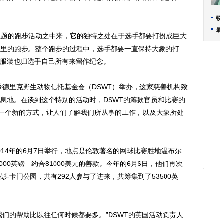
题的跑步活动之中来，它的独特之处在于选手都要打扮成巨大
0公里的跑步。整个跑步的过程中，选手都要一直保持大象的打
服装也归选手自己所有来留作纪念。
德里克野生动物信托基金会（DSWT）举办，这家慈善机构致
息地。在谈到这个特别的活动时，DSWT的筹款官员和比赛的
要一个新的方式，让人们了解我们所从事的工作，以及大象所处
4年的6月7日举行，地点是伦敦著名的网球比赛胜地温布尔
000英镑，约合81000美元的善款。今年的6月6日，他们再次
-卡门公园，共有292人参与了进来，共筹集到了53500英
的帮助比以往任何时候都要多。”DSWT的英国活动负责人