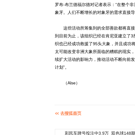
罗布-布兰德福尔德对记者表示：“在整个
象牙。人们不断增长的对象牙的需求直接导
这些活动所筹集到的全部善款都将直接进
到目前为止，该组织已经在肯尼亚建立了3
织也已经成功救援了95头大象，并且成功
太可能改变非洲大象所面临的糟糕的现实，
续扩大活动的影响力，推动活动不断向前发
计划”。
（Alse）
彩民车牌号投注中3.9万
双色球148期