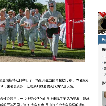
热
詹
曼彻斯特近日举行了一场别开生面的马拉松比赛，79名跑者
体
步活动，来募集善款，以帮助那些濒临灭绝的非洲大象。
顿公园里，一片连绵起伏的山丘上出现了罕见的景象，那就
般的巨响不同，这次“大象狂奔”是由打扮成大象模样的运动