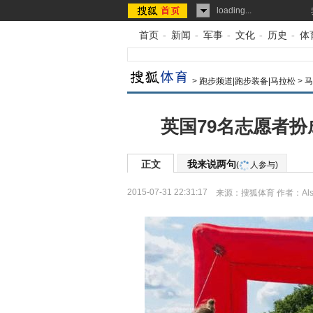
loading...
首页
-
新闻
-
军事
-
文化
-
历史
-
体
>
跑步频道|跑步装备|马拉松
>
马
英国79名志愿者扮
正文
我来说两句
(
人参与)
2015-07-31 22:31:17
来源：
搜狐体育
作者：Als