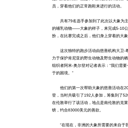
员，穿着他们的正常跑鞋来进行的活动。
共有79名选手参加到了此次以大象为主
的哺乳动物——大象的样子，来完成5-1
扮，在比赛完成之后，他们身上穿着的大象
这次独特的跑步活动由慈善机构大卫-希
力于保护肯尼亚的野生动物及野生动物的栖
组织者阿米-奥尔登对记者表示：“我们需
于的困境。”
他们的第一次帮助大象的慈善活动在201
登，当时共吸引了192人参加，筹集到了52
在伦敦举行了该活动，地点是南伦敦的克莱彭
镑，约合83000美元的善款。
“在现在，非洲的大象所需要的来自于我们