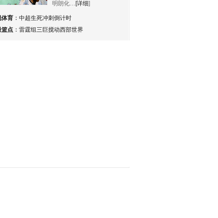
明朗化…
[详细
]
锐体育
：
中超生死冲刺倒计时
最篮点
：
雷霆组三巨搅动西部世界