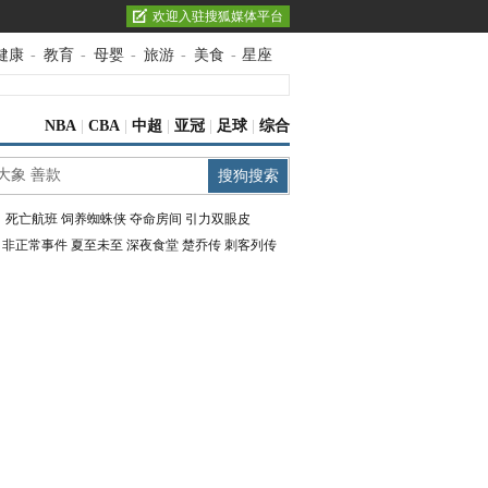
欢迎入驻搜狐媒体平台
健康
-
教育
-
母婴
-
旅游
-
美食
-
星座
NBA
|
CBA
|
中超
|
亚冠
|
足球
|
综合
：
死亡航班
饲养蜘蛛侠
夺命房间
引力双眼皮
：
非正常事件
夏至未至
深夜食堂
楚乔传
刺客列传