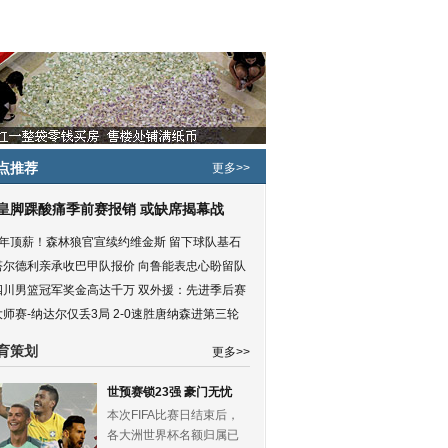
点推荐
更多>>
皇脚踝酸痛季前赛报销 或缺席揭幕战
5年顶薪！森林狼官宣续约维金斯 留下球队基石
塔尔德利亲承收巴甲队报价 向鲁能表忠心盼留队
四川男篮冠军奖金高达千万 双外援：先进季后赛
大师赛-纳达尔仅丢3局 2-0速胜唐纳森进第三轮
育策划
更多>>
世预赛锁23强 豪门无忧
本次FIFA比赛日结束后，
各大洲世界杯名额归属已