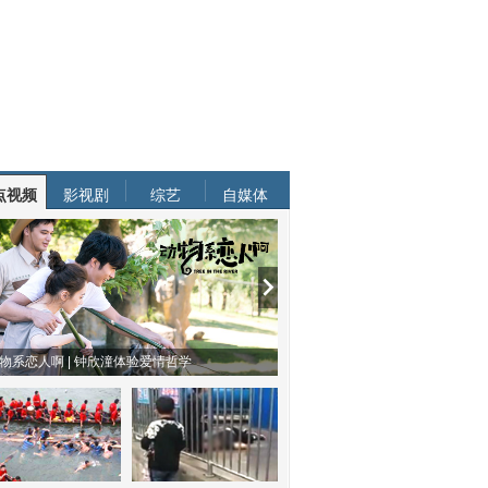
点视频
影视剧
综艺
自媒体
物系恋人啊 | 钟欣潼体验爱情哲学
南方有乔木 | “科创CP”渐入佳境