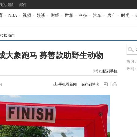
我的搜狐
邮件
育
-
NBA
-
视频
-
娱谈
-
财经
-
世相
-
科技
-
汽车
-
房产
-
时尚
-
拉松动态
成大象跑马 募善款助野生动物
热词
热剧
扫描到手机
e
手机看新闻
保存到博客