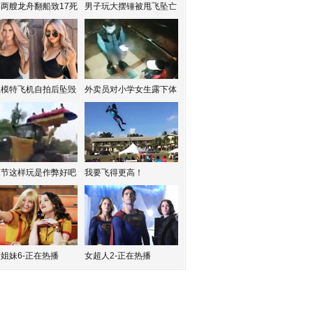
两艘龙舟翻船致17死
男子玩大摆锤被甩飞坠亡
红模特飞机自拍后坠毁
外卖员对小学女生露下体
水节这样玩是作弊好吧
我要飞得更高！
姐妹6-正在热播
女超人2-正在热播