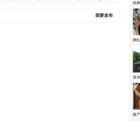
桂林
我要发布
网
泼
破产