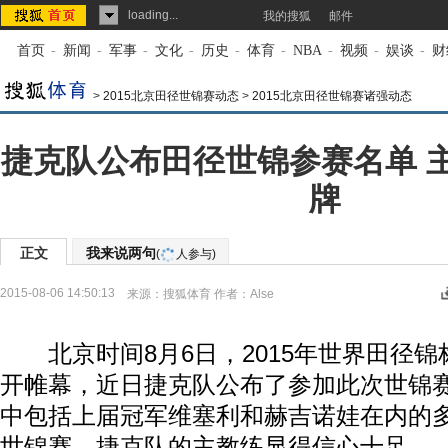
loading...
我的搜狐
邮件
首页
-
新闻
-
军事
-
文化
-
历史
-
体育
-
NBA
-
视频
-
娱谈
-
财
>
2015北京田径世锦赛动态
>
2015北京田径世锦赛诸强动态
捷克队公布田径世锦参赛名单 
牌
正文
我来说两句
(
人参与)
2015-08-06 14:50:13
来源：
搜狐体育
作者：Alse
北京时间8月6日，2015年世界田径锦
开帷幕，近日捷克队公布了参加此次世锦赛
中包括上届冠军维塞利和赫吉诺娃在内的
世锦赛，捷克队的主教练显得信心十足。