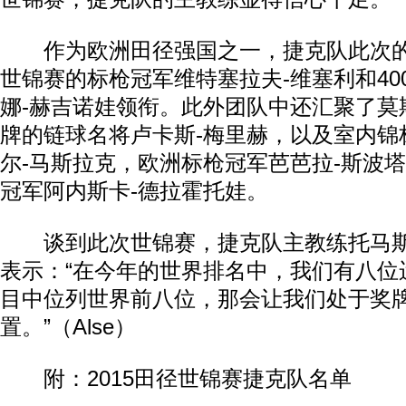
作为欧洲田径强国之一，捷克队此次的
世锦赛的标枪冠军维特塞拉夫-维塞利和40
娜-赫吉诺娃领衔。此外团队中还汇聚了莫
牌的链球名将卢卡斯-梅里赫，以及室内锦标
尔-马斯拉克，欧洲标枪冠军芭芭拉-斯波
冠军阿内斯卡-德拉霍托娃。
谈到此次世锦赛，捷克队主教练托马斯
表示：“在今年的世界排名中，我们有八位
目中位列世界前八位，那会让我们处于奖
置。”（Alse）
附：2015田径世锦赛捷克队名单