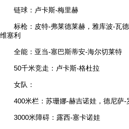
链球：卢卡斯-梅里赫
标枪：皮特-弗莱德莱赫，雅库波-瓦德
维塞利
全能：亚当-塞巴斯蒂安-海尔切莱特
50千米竞走：卢卡斯-格杜拉
女队：
动物系恋人啊 | 钟欣潼体验爱情哲学
南方
400米栏：苏珊娜-赫吉诺娃，德尼萨-
3000米障碍：露西-塞卡诺娃