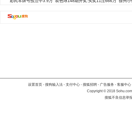
彩民车牌号投注中3.9万
双色球148期开奖:头奖11注666万
徐州小
设置首页
-
搜狗输入法
-
支付中心
-
搜狐招聘
-
广告服务
-
客服中心
Copyright
©
2018 Sohu.com 
搜狐不良信息举