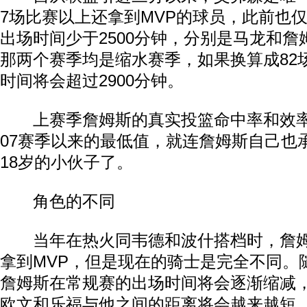
7场比赛以上还拿到MVP的球员，此前也仅
出场时间少于2500分钟，分别是马龙和
动物系恋人啊 | 钟欣潼体验爱情哲学
南方
那两个赛季均是缩水赛季，如果换算成82
时间将会超过2900分钟。
上赛季詹姆斯的真实投篮命中率和效率值都
07赛季以来的最低值，就连詹姆斯自己也
18岁的小伙子了。
角色的不同
当年在热火同韦德和波什搭档时，詹姆
拿到MVP，但是现在的骑士是完全不同。
詹姆斯在常规赛的出场时间将会逐渐缩减
欧文和乐福与他之间的距离将会越来越短