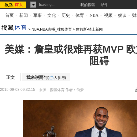
loading...
我的搜狐
邮件
首页
-
新闻
-
军事
-
文化
-
历史
-
体育
-
NBA
-
视频
-
娱谈
-
财
>
NBA,NBA直播_搜狐体育
>
詹姆斯-骑士新闻
美媒：詹皇或很难再获MVP 
阻碍
正文
我来说两句
(
人参与)
2015-09-03 09:32:15
来源：
搜狐体育
作者：倚梦