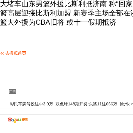
大堵车山东男篮外援比斯利抵济南 称“回家
篮高层迎接比斯利加盟 新赛季主场全部在
动物系恋人啊 | 钟欣潼体验爱情哲学
南方
篮大外援为CBA旧将 或十一假期抵济
广告
彩民车牌号投注中3.9万
双色球148期开奖:头奖11注666万
徐州小