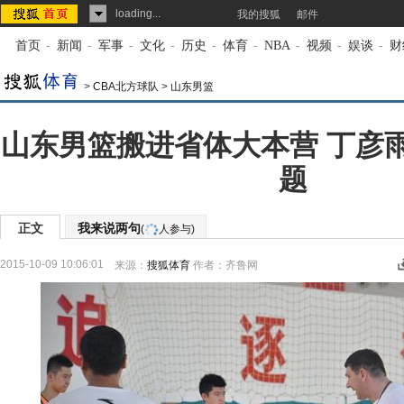
loading...
我的搜狐
邮件
首页
-
新闻
-
军事
-
文化
-
历史
-
体育
-
NBA
-
视频
-
娱谈
-
财
>
CBA北方球队
>
山东男篮
山东男篮搬进省体大本营 丁彦
题
正文
我来说两句
(
人参与)
2015-10-09 10:06:01
来源：
搜狐体育
作者：齐鲁网