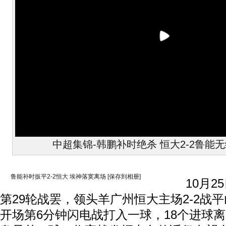
中超集锦-韩鹏补时绝杀 恒大2-2鲁能
鲁能补时扳平2-2恒大 埃神落寞离场
[保存到相册]
10月25日
第29轮战罢，领头羊广州恒大主场2-2战
开场第6分钟闪电战打入一球，18个进球