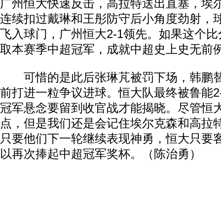
广州恒大快速反击，高拉特送出直塞，埃
连续扣过戴琳和王彤防守后小角度劲射，
飞入球门，广州恒大2-1领先。如果这个
取本赛季中超冠军，成就中超史上史无前
可惜的是此后张琳芃被罚下场，韩鹏替
前打进一粒争议进球。恒大队最终被鲁能2
冠军悬念要留到收官战才能揭晓。尽管恒
点，但是我们还是会记住埃尔克森和高拉
只要他们下一轮继续表现神勇，恒大只要
以再次捧起中超冠军奖杯。（陈治勇）