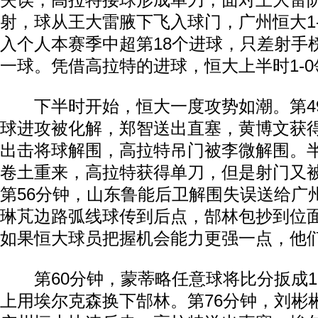
失误，高拉特接球形成单刀，面对王大雷
射，球从王大雷腋下飞入球门，广州恒大1
入个人本赛季中超第18个进球，只差射手
一球。凭借高拉特的进球，恒大上半时1-
下半时开始，恒大一度攻势如潮。第4
球进攻被化解，郑智送出直塞，黄博文获
出击将球解围，高拉特吊门被李微解围。
卷土重来，高拉特获得单刀，但是射门又
第56分钟，山东鲁能后卫解围失误送给广
琳芃边路弧线球传到后点，郜林包抄到位
如果恒大球员把握机会能力更强一点，他
第60分钟，蒙蒂略任意球将比分扳成1-
上用埃尔克森换下郜林。第76分钟，刘彬