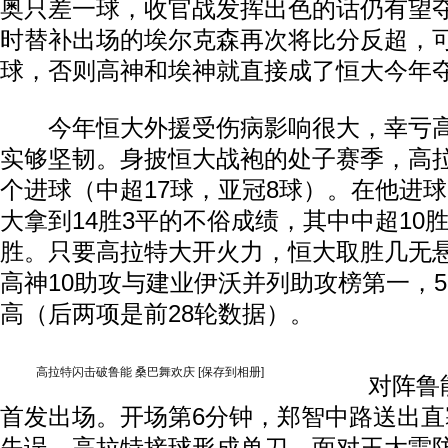
奥只差一球，收官战发挥出色的话仍有望
时替补出场的埃尔克森再次将比分反超，
球，否则高神和埃神就直接成了恒大今年
今年恒大外援受伤病影响很大，幸亏高
实够坚韧。身披恒大战袍的处子赛季，高拉
个进球（中超17球，亚冠8球）。在他进球
大拿到14胜3平的不俗成绩，其中中超10
胜。只要高拉特大开火力，恒大取胜几无悬
高神10助攻与建业伊沃并列助攻榜第一，
高（后两项是前28轮数据）。
高拉特闪击破鲁能 桑巴舞欢庆
[保存到相册]
对阵鲁能
首发出场。开场第6分钟，郑智中路送出