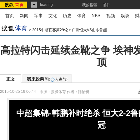
loading...
我的搜狐
邮件
首页
-
新闻
-
军事
-
文化
-
历史
-
体育
-
NBA
-
视频
-
娱谈
-
财
>
2015中超联赛第29轮
>
广州恒大VS山东鲁能
高拉特闪击延续金靴之争 埃神
顶
正文
我来说两句
(
人参与)
2015-10-25 19:00:44
来源：
搜狐体育
作者：陈治勇
中超集锦-韩鹏补时绝杀 恒大2-2
冠