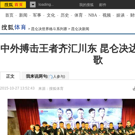
loading...
我的搜狐
邮件
首页
-
新闻
-
军事
-
文化
-
历史
-
体育
-
NBA
-
视频
-
娱谈
-
财
>
昆仑决世界格斗系列赛
>
昆仑决新闻
中外搏击王者齐汇川东 昆仑决
歌
正文
我来说两句
(
人参与)
2015-10-27 13:52:43
来源：
搜狐体育