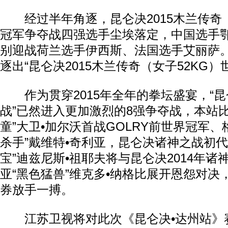
经过半年角逐，昆仑决2015木兰传奇（
冠军争夺战四强选手尘埃落定，中国选手
别迎战荷兰选手伊西斯、法国选手艾丽萨
逐出“昆仑决2015木兰传奇（女子52KG）
作为贯穿2015年全年的拳坛盛宴，“昆仑
战”已然进入更加激烈的8强争夺战，本站
童”大卫•加尔沃首战GOLRY前世界冠军、
杀手”戴维特•奇利亚，昆仑决诸神之战初代
宝”迪兹尼斯•祖耶夫将与昆仑决2014年
动物系恋人啊 | 钟欣潼体验爱情哲学
南方
亚“黑色猛兽”维克多•纳格比展开恩怨对决
券放手一搏。
江苏卫视将对此次《昆仑决•达州站》