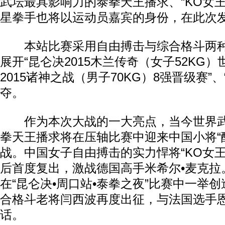
武坛最具影响力的泰拳天王播求、“KO女王
星拳手也将以运动员嘉宾的身份，在此次
本站比赛采用自由搏击与综合格斗两种
展开“昆仑决2015木兰传奇（女子52KG）
2015诸神之战（男子70KG）8强晋级赛”
夺。
作为本次大战的一大亮点，当今世界武
拳天王播求将在压轴比赛中迎来中国小将“
战。中国女子自由搏击的实力悍将“KO女王
后首度复出，激战德国高手米希尔•麦克拉
在“昆仑决•周口站•泰拳之夜”比赛中一举创造
合格斗老将闫西波再度出征，与法国选手
话。