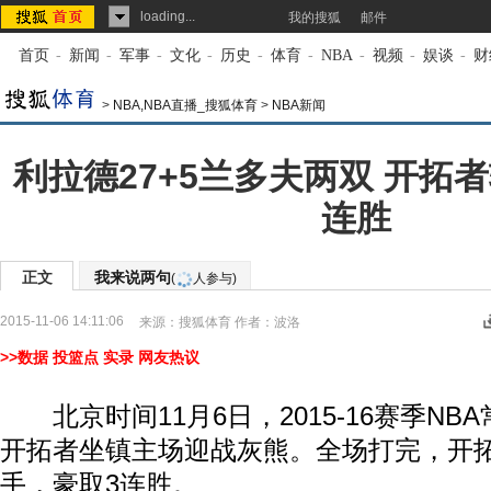
loading...
我的搜狐
邮件
首页
-
新闻
-
军事
-
文化
-
历史
-
体育
-
NBA
-
视频
-
娱谈
-
财
>
NBA,NBA直播_搜狐体育
>
NBA新闻
利拉德27+5兰多夫两双 开拓
连胜
正文
我来说两句
(
人参与)
2015-11-06 14:11:06
来源：
搜狐体育
作者：波洛
>>数据
投篮点
实录
网友热议
北京时间11月6日，2015-16赛季NB
开拓者坐镇主场迎战灰熊。全场打完，开拓者
手，豪取3连胜。