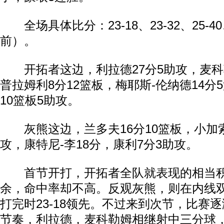
全场具体比分：23-18、23-32、25-40
前）。
开拓者这边，利拉德27分5助攻，麦科勒
普拉姆利8分12篮板，梅耶斯-伦纳德14分
10篮板5助攻。
灰熊这边，兰多夫16分10篮板，小加索
攻，康特尼-李18分，康利7分3助攻。
首节开打，开拓者全队就表现的相当积
余，命中率却不高。反观灰熊，则在内线
打完时23-18领先。不过来到次节，比赛
节奏，利拉德，麦科勒姆相继射中三分球，