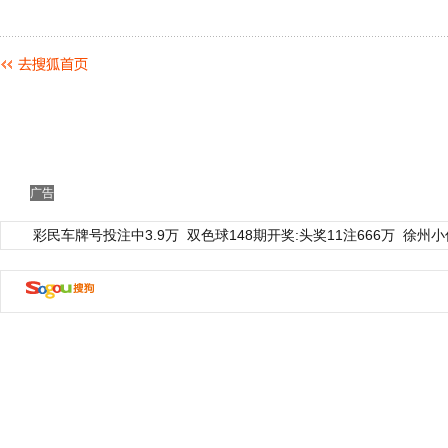
广告
彩民车牌号投注中3.9万
双色球148期开奖:头奖11注666万
徐州小