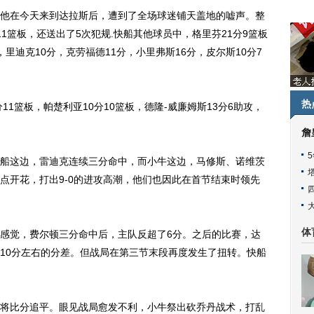
在今天来到达拉斯后，遭到了全场球迷铺天盖地的嘘声。整
1篮板，还送出了5次犯规.快船其他球员中，格里芬21分9篮板
，里迪克10分，克劳福德11分，小里弗斯16分，皮尔斯10分7
热
1篮板，帕楚利亚10分10篮板，德隆-威廉姆斯13分6助攻，
詹
这边，雷迪克连续三分命中，而小牛这边，马修斯、诺维茨
点开花，打出9-0的进攻高潮，他们也因此在首节结束时领先
体
觉，费尔顿三分命中后，主队反超了6分。之后的比赛，达
10分左右的分差。但战局在第三节末段再度发生了扭转。快船
比分追平。眼见战局愈发不利，小牛祭出砍乔丹战术，打乱