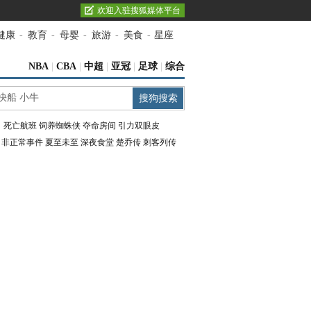
欢迎入驻搜狐媒体平台
健康
-
教育
-
母婴
-
旅游
-
美食
-
星座
NBA
|
CBA
|
中超
|
亚冠
|
足球
|
综合
：
死亡航班
饲养蜘蛛侠
夺命房间
引力双眼皮
：
非正常事件
夏至未至
深夜食堂
楚乔传
刺客列传