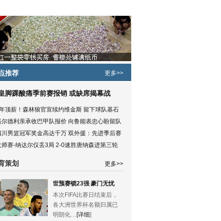
点推荐
更多>>
皇脚踝酸痛季前赛报销 或缺席揭幕战
5年顶薪！森林狼官宣续约维金斯 留下球队基石
塔尔德利亲承收巴甲队报价 向鲁能表忠心盼留队
四川男篮冠军奖金高达千万 双外援：先进季后赛
大师赛-纳达尔仅丢3局 2-0速胜唐纳森进第三轮
育策划
更多>>
世预赛锁23强 豪门无忧
本次FIFA比赛日结束后，
各大洲世界杯名额归属已
明朗化…
[详细
]