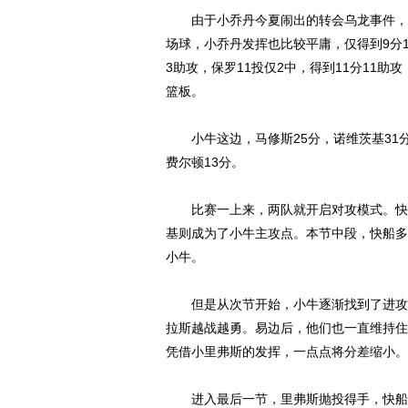
由于小乔丹今夏闹出的转会乌龙事件，他
场球，小乔丹发挥也比较平庸，仅得到9分1
3助攻，保罗11投仅2中，得到11分11助攻
篮板。
小牛这边，马修斯25分，诺维茨基31分1
费尔顿13分。
比赛一上来，两队就开启对攻模式。快船
基则成为了小牛主攻点。本节中段，快船多
小牛。
但是从次节开始，小牛逐渐找到了进攻感
拉斯越战越勇。易边后，他们也一直维持住
凭借小里弗斯的发挥，一点点将分差缩小。
进入最后一节，里弗斯抛投得手，快船将