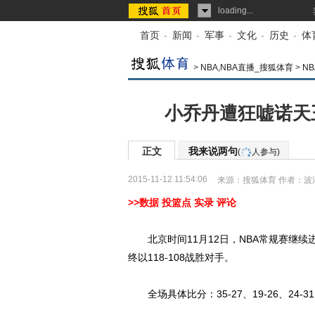
loading...
首页
-
新闻
-
军事
-
文化
-
历史
-
体
>
NBA,NBA直播_搜狐体育
>
N
小乔丹遭狂嘘诺天王
正文
我来说两句
(
人参与)
2015-11-12 11:54:06
来源：
搜狐体育
作者：波
>>数据
投篮点
实录
评论
北京时间11月12日，NBA常规赛继续
终以118-108战胜对手。
全场具体比分：35-27、19-26、24-3