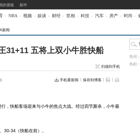
我的搜狐
邮件
育
-
NBA
-
视频
-
娱谈
-
财经
-
世相
-
科技
-
汽车
-
房产
-
时尚
-
BA新闻
31+11 五将上双小牛胜快船
热词
热剧
扫描到手机
洛
手机看新闻
保存到博客
进行，快船客场迎来与小牛的焦点大战。经过四节厮杀，小牛最
1、30-34（快船在前）。