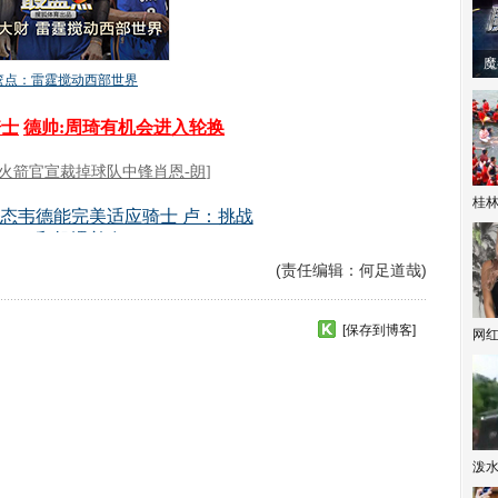
潼体验爱情哲学
南方有乔木 | “科创CP”渐入佳境
魔
桂林
(责任编辑：何足道哉)
[保存到博客]
网
泼