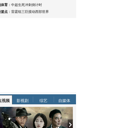
锐体育
：
中超生死冲刺倒计时
最篮点
：
雷霆组三巨搅动西部世界
点视频
影视剧
综艺
自媒体