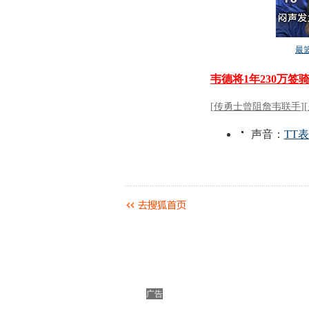
动物系恋人啊 | 钟欣
广告