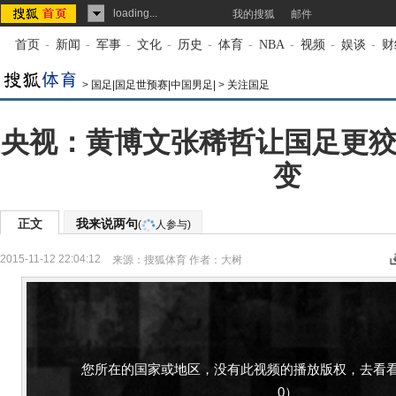
loading...
我的搜狐
邮件
首页
-
新闻
-
军事
-
文化
-
历史
-
体育
-
NBA
-
视频
-
娱谈
-
财
>
国足|国足世预赛|中国男足|
>
关注国足
央视：黄博文张稀哲让国足更狡
变
正文
我来说两句
(
人参与)
2015-11-12 22:04:12
来源：
搜狐体育
作者：大树
您所在的国家或地区，没有此视频的播放版权，去看看
0）