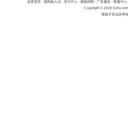
设置首页
-
搜狗输入法
-
支付中心
-
搜狐招聘
-
广告服务
-
客服中心
Copyright
©
2018 Sohu.com 
搜狐不良信息举