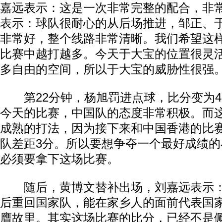
嘉远表示：这是一次非常完整的配合，非
表示：球队很耐心的从后场推进，邹正、
非常好，整个线路非常清晰。我们希望这
比赛中越打越多。今天于大宝的位置很灵
多自由的空间，所以于大宝的威胁性很强
第22分钟，杨旭罚进点球，比分变为4-
今天的比赛，中国队的态度非常积极。而
成熟的打法，因为接下来和中国香港的比
队差距3分。所以要想争夺一个最好成绩
必须要拿下这场比赛。
随后，黄博文替补出场，刘嘉远表示：
后重回国家队，能在家乡人的面前代表国
膺故里。其实这场比赛的比分，已经不是