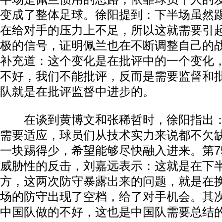
变成了整体足球。徐阳提到：下半场虽然
在给对手的压力上不足，所以这就需要引
极的信号，证明佩兰也在不断调整自己的
补充道：这个变化是在批评中的一个变化
不好，我们不能批评，反而是需要监督和
队就是在批评监督中进步的。
在谈到黄博文和张稀哲时，徐阳指出：
需要适应，球员们从技术实力来说都不欠
一块踢得少，希望能够尽快融入进来。第7
威胁性的反击，刘嘉远表示：这就是在下
方，这两次防守暴露出来的问题，就是在
场的防守出现了空档，给了对手机会。其
中国队做的不好，这也是中国队需要总结