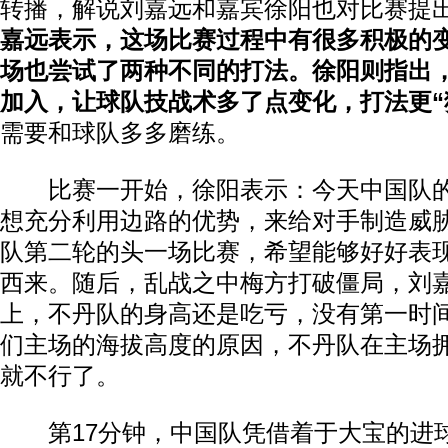
转播，解说刘嘉远和嘉宾徐阳也对比赛提
嘉远表示，这场比赛过程中有很多积极的
场也尝试了两种不同的打法。徐阳则指出
加入，让球队技战术多了点变化，打法更“
需要和球队多多磨练。
比赛一开始，徐阳表示：今天中国队的
想充分利用边路的优势，来给对手制造威
队第二轮的头一场比赛，希望能够好好表
西来。随后，乱战之中梅方打破僵局，刘
上，不丹队的身高还是吃亏，没有第一时
们主场的海拔高度的原因，不丹队在主场
就不行了。
第17分钟，中国队凭借着于大宝的进