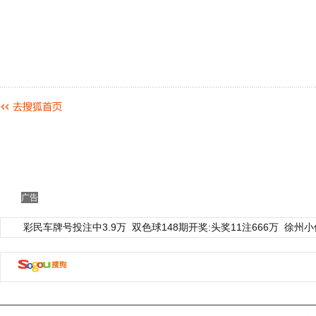
广告
彩民车牌号投注中3.9万
双色球148期开奖:头奖11注666万
徐州小