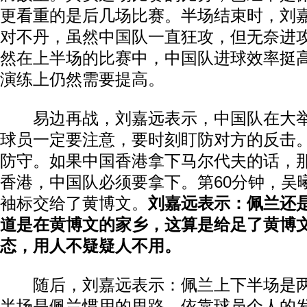
更看重的是后几场比赛。半场结束时，刘
对不丹，虽然中国队一直狂攻，但无奈进
然在上半场的比赛中，中国队进球效率挺
演练上仍然需要提高。
易边再战，刘嘉远表示，中国队在大举
球员一定要注意，要时刻盯防对方的反击
防守。如果中国香港拿下马尔代夫的话，
香港，中国队必须要拿下。第60分钟，吴
袖标交给了黄博文。
刘嘉远表示：佩兰还
道是在黄博文的家乡，这算是给足了黄博
态，用人不疑疑人不用。
随后，刘嘉远表示：佩兰上下半场是两
半场是佩兰惯用的思路，依靠球员个人的