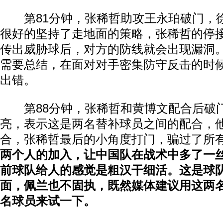
第81分钟，张稀哲助攻王永珀破门，
很好的坚持了走地面的策略，张稀哲的停
传出威胁球后，对方的防线就会出现漏洞
需要总结，在面对对手密集防守反击的时
出错。
第88分钟，张稀哲和黄博文配合后破
亮，表示这是两名替补球员之间的配合，
合，张稀哲最后的小角度打门，骗过了所
两个人的加入，让中国队在战术中多了一丝
前球队给人的感觉是粗汉干细活。这是球
面，佩兰也不固执，既然媒体建议用这两
名球员来试一下。