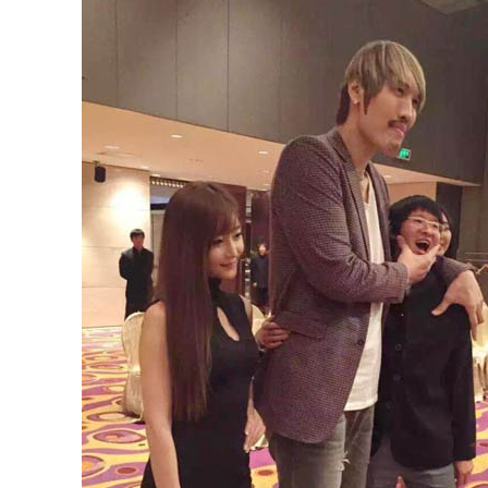
动物系恋人啊 | 钟欣潼体验爱情哲学
南方