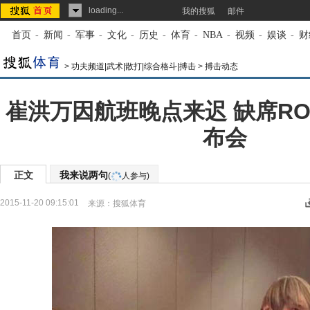
loading...
我的搜狐
邮件
首页
-
新闻
-
军事
-
文化
-
历史
-
体育
-
NBA
-
视频
-
娱谈
-
财
>
功夫频道|武术|散打|综合格斗|搏击
>
搏击动态
崔洪万因航班晚点来迟 缺席RO
布会
正文
我来说两句
(
人参与)
2015-11-20 09:15:01
来源：
搜狐体育