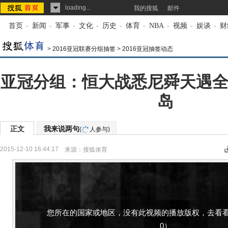
loading...
我的搜狐
邮件
首页
-
新闻
-
军事
-
文化
-
历史
-
体育
-
NBA
-
视频
-
娱谈
-
财
>
2016亚冠联赛分组抽签
>
2016亚冠抽签动态
亚冠分组：恒大战悉尼舜天遇全
岛
正文
我来说两句
(
人参与)
2015-12-10 16:44:17
来源：
搜狐体育
您所在的国家或地区，没有此视频的播放版权，去看看
0）