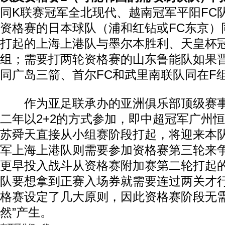
同K联赛冠军全北现代、越南冠军平阳FC
资格赛的日本球队（浦和红钻或FC东京）
打起的上海上港队与墨尔本胜利、天皇杯
组；需要打两轮资格赛的山东鲁能队如果
同广岛三箭、首尔FC和武里南联队同在F
作为亚足联承办的亚洲俱乐部顶级赛事
二年以2+2的方式参加，即中超冠军广州
苏舜天直接从小组赛阶段打起，将迎来本
军上海上港队则需要参加资格赛第三轮来
更早投入战斗从资格赛附加赛第二轮打起
队要想拿到正赛入场券就需要连过两关才
格赛设定了几大原则，因此资格赛阶段无需
然”产生。