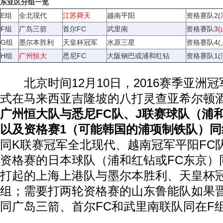
东亚区分组一览
E组
全北现代
江苏舜天
越南平阳
资格赛队2(
F组
广岛三箭
首尔FC
武里南
资格赛队3
G组
墨尔本胜利
天皇杯冠军
水原三星
资格赛队4(
H组
广州恒大
悉尼FC
大阪钢巴或浦和红钻
资格赛队1(
北京时间12月10日，2016赛季亚洲
式在马来西亚吉隆坡的八打灵查亚希尔顿
广州恒大队与悉尼FC队、J联赛球队（浦
以及资格赛1（可能韩国的浦项制铁队）同
同K联赛冠军全北现代、越南冠军平阳FC
资格赛的日本球队（浦和红钻或FC东京）
打起的上海上港队与墨尔本胜利、天皇杯
组；需要打两轮资格赛的山东鲁能队如果
同广岛三箭、首尔FC和武里南联队同在F