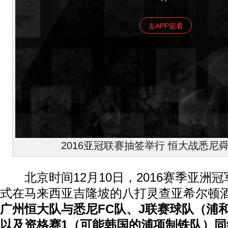
去APP观看
2016亚冠联赛抽签举行 恒大战悉尼
北京时间12月10日，2016赛季亚洲
式在马来西亚吉隆坡的八打灵查亚希尔顿
广州恒大队与悉尼FC队、J联赛球队（浦
以及资格赛1（可能韩国的浦项制铁队）同