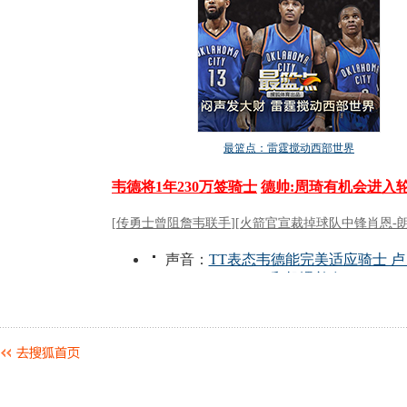
动物系恋人啊 | 钟欣潼体验爱情哲学
南方