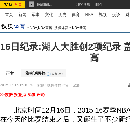
loading...
我的搜狐
邮件
首页
-
新闻
-
军事
-
文化
-
历史
-
体育
-
NBA
-
视频
-
娱谈
-
财
>
NBA,NBA直播_搜狐体育
>
NBA新闻
16日纪录:湖人大胜创2项纪录
高
正文
我来说两句
(
人参与)
2015-12-16 15:10:20
来源：
搜狐体育
作者：波洛
>>数据
投篮点
实录
评论
北京时间12月16日，2015-16赛季N
在今天的比赛结束之后，又诞生了不少新