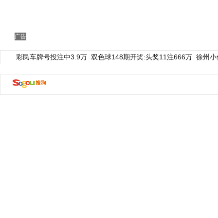
广告
彩民车牌号投注中3.9万
双色球148期开奖:头奖11注666万
徐州小