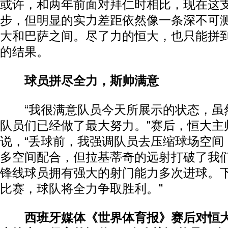
或许，和两年前面对拜仁时相比，现在这
步，但明显的实力差距依然像一条深不可
大和巴萨之间。尽了力的恒大，也只能拼
的结果。
球员拼尽全力，斯帅满意
“我很满意队员今天所展示的状态，虽
队员们已经做了最大努力。”赛后，恒大主
说，“丢球前，我强调队员去压缩球场空间
多空间配合，但拉基蒂奇的远射打破了我
锋线球员拥有强大的射门能力多次进球。
比赛，球队将全力争取胜利。”
西班牙媒体《世界体育报》赛后对恒大