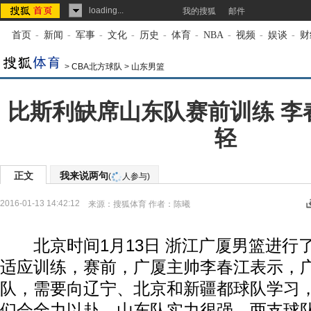
loading...
我的搜狐
邮件
首页
-
新闻
-
军事
-
文化
-
历史
-
体育
-
NBA
-
视频
-
娱谈
-
财
>
CBA北方球队
>
山东男篮
比斯利缺席山东队赛前训练 李
轻
正文
我来说两句
(
人参与)
2016-01-13 14:42:12
来源：
搜狐体育
作者：陈曦
北京时间1月13日 浙江广厦男篮进行
适应训练，赛前，广厦主帅李春江表示，
队，需要向辽宁、北京和新疆都球队学习，
们会全力以赴，山东队实力很强，两支球队