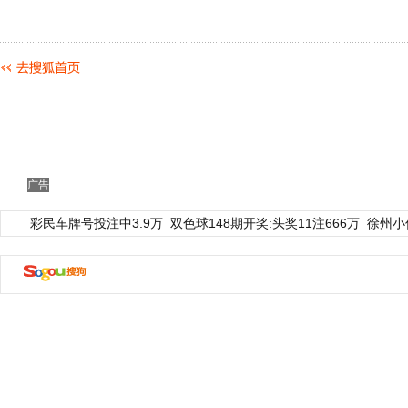
广告
彩民车牌号投注中3.9万
双色球148期开奖:头奖11注666万
徐州小