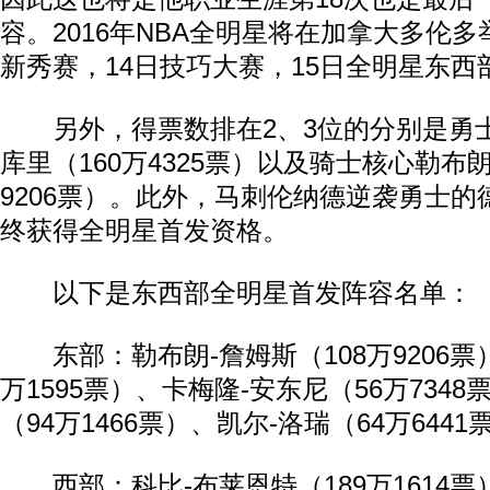
容。2016年NBA全明星将在加拿大多伦多
新秀赛，14日技巧大赛，15日全明星东西
另外，得票数排在2、3位的分别是勇士
库里（160万4325票）以及骑士核心勒布朗
9206票）。此外，马刺伦纳德逆袭勇士的
终获得全明星首发资格。
以下是东西部全明星首发阵容名单：
东部：勒布朗-詹姆斯（108万9206票）
万1595票）、卡梅隆-安东尼（56万734
（94万1466票）、凯尔-洛瑞（64万6441
西部：科比-布莱恩特（189万1614票