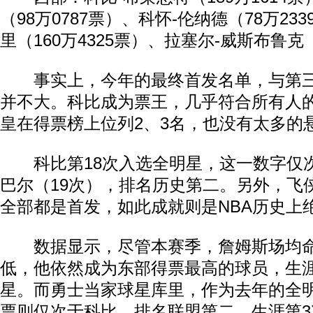
（98万0787票）、科怀-伦纳德（78万23
里（160万4325票）、拉塞尔-威斯布鲁克（
事实上，今年的最终首发名单，与第三
并不大。科比成为票王，几乎符合所有人
皇在得票榜上位列2、3名，也没有太多的
科比第18次入选全明星，这一数字仅
巴尔（19次），排名历史第二。另外，飞
全部都是首发，如此成就则是NBA历史上
数据显示，尽管本赛季，詹姆斯场均命
低，他依然成为东部得票最高的球员，生涯
星。而勇士当家球星库里，作为去年的全
票则仅次于科比，排名联盟第二，生涯第3