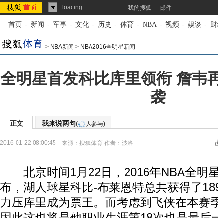
loading...
我的搜狐
邮件
首页
-
新闻
-
军事
-
文化
-
历史
-
体育
-
NBA
-
视频
-
娱谈
-
财
>
NBA新闻
>
NBA2016全明星新闻
全明星首发科比库里领衔 詹韦
袭
正文
我来说两句
(
人参与)
2016-01-22 08:00:45
来源：
搜狐体育
作者：波洛
北京时间1月22日，2016年NBA全明
布，湖人球星科比-布莱恩特总共获得了189
力压库里成为票王。而考虑到飞侠在本赛
因此这也将是他职业生涯第18次也是最后