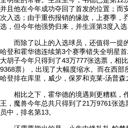
全明星的常客。生涯至今，韦德已是第12
并且他在今年成功夺回了首发的位置；而
次入选；由于重伤报销的缘故，上赛季，
选，但今年他强势归来，并生涯第3度入选
而除了以上的入选球员，还值得一提的
哈登和霍华德连续第3个赛季错失全明星
大胡子今年只得到了43万777张选票，相比
9368票），出现了大幅度缩水。而在西
哈登排在库里，威少，保罗和克莱-汤普森
相比之下，霍华德的境遇则更糟糕，作
王，魔兽今年总共只得到了21万9761张
员中，排名第13。