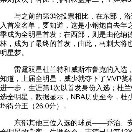
与之前的第3轮投票相比，在东部，洛
动物系恋人啊 | 钟欣潼体验爱情哲学
南方
入首发名单，要知道，这是小钢炮自去年
季成为全明星首发；在西部，则是由伦纳德
林，成为了最终的首发，由此，马刺大将
明星梦。
雷霆双星杜兰特和威斯布鲁克的入选，
知道，上届全明星，威少就夺下了MVP奖
进一步，生涯第1次以首发身份入选；杜兰
选全明星，数据显示，NBA历史至今，杜
均得分王（26.0分）。
东部其他三位入选的球员——乔治、安