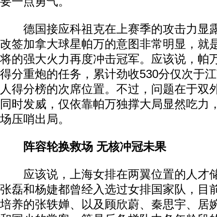
要一点勇气。
德国接应科祖克在上赛季的攻击力显露
改签加拿大球星帕万的意图非常明显，就
将的强大火力再度冲击冠军。应该说，帕
得分重炮的任务，累计劲收530分仅次于
人得分榜的次席位置。不过，问题在于双
同时发威，仅依靠帕万独撑大局显然吃力
场压哨出局。
阵容轮换救场 无核冲冠未果
动物系恋人啊 | 钟欣潼体验爱情哲学
南方
应该说，上海女排在两翼位置的人才储
张磊和杨婕都曾经入选过女排国家队，目
培养的张轶婵、以及顾欣蔚、秦思宇、居