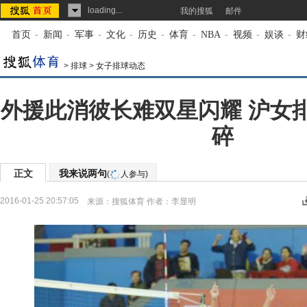
loading...
我的搜狐
邮件
首页
-
新闻
-
军事
-
文化
-
历史
-
体育
-
NBA
-
视频
-
娱谈
-
财
>
排球
>
女子排球动态
外援此消彼长难双星闪耀 沪女
碎
正文
我来说两句
(
人参与)
2016-01-25 20:57:05
来源：
搜狐体育
作者：李显明