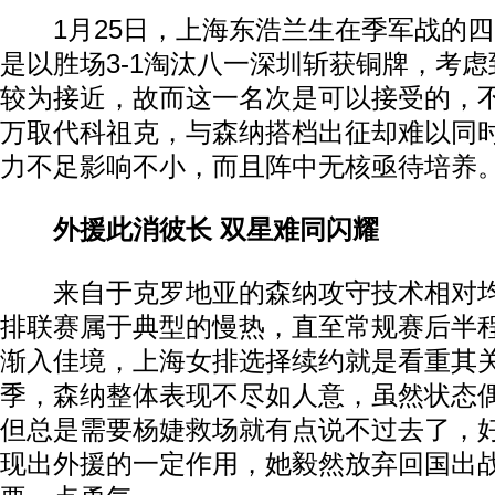
1月25日，上海东浩兰生在季军战的四
是以胜场3-1淘汰八一深圳斩获铜牌，考
较为接近，故而这一名次是可以接受的，
万取代科祖克，与森纳搭档出征却难以同
力不足影响不小，而且阵中无核亟待培养
外援此消彼长 双星难同闪耀
来自于克罗地亚的森纳攻守技术相对均
排联赛属于典型的慢热，直至常规赛后半
渐入佳境，上海女排选择续约就是看重其
季，森纳整体表现不尽如人意，虽然状态
但总是需要杨婕救场就有点说不过去了，
现出外援的一定作用，她毅然放弃回国出