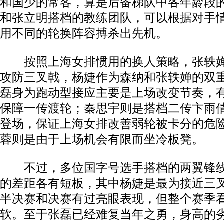
和国少的常客，算是后备梯队中各年龄段
和张立明搭档的教练团队，可以根据对手
用不同的轮换阵容搏杀出先机。
按照上海女排惯用的换人策略，张轶婵
攻防三叉戟，杨婕作为森纳和张轶婵的双
磊身为跑动型接应主要是上场改变节奏，
保障一传渡轮；秦思宇则是搭档二传卞雨
登场，保证上海女排改善弱轮被卡分的危
蓉则是由于上场机会有限而坐冷板凳。
不过，多位国字号选手搭档的两翼锋线
的差距各有短板，其中杨婕是最为接近三
半决赛和决赛有过亮眼表现，但整个赛季
软。至于张磊已经难复当年之勇，身高的