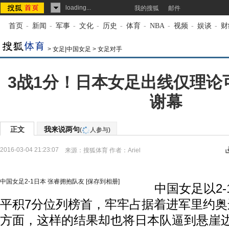
loading...
我的搜狐
邮件
首页
-
新闻
-
军事
-
文化
-
历史
-
体育
-
NBA
-
视频
-
娱谈
-
财
>
女足|中国女足
>
女足对手
3战1分！日本女足出线仅理论
谢幕
正文
我来说两句
(
人参与)
2016-03-04 21:23:07
来源：
搜狐体育
作者：Ariel
中国女足2-1日本 张睿拥抱队友
[保存到相册]
中国女足以2-1
平积7分位列榜首，牢牢占据着进军里约
方面，这样的结果却也将日本队逼到悬崖