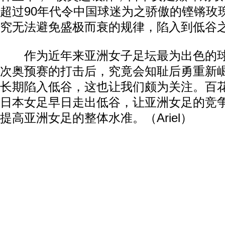
超过90年代令中国球迷为之骄傲的铿锵玫
究无法避免盛极而衰的规律，陷入到低谷
作为近年来亚洲女子足坛最为出色的球
次奥预赛的打击后，究竟会知耻后勇重新
长期陷入低谷，这也让我们颇为关注。百
日本女足早日走出低谷，让亚洲女足的竞
提高亚洲女足的整体水准。（Ariel）
动物系恋人啊 | 钟欣潼体验爱情哲学
南方